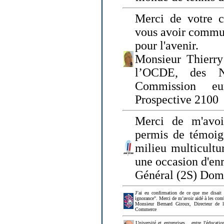
Merci de votre ch
vous avoir commu
pour l'avenir.
Monsieur Thierry
l’OCDE, des N
Commission eu
Prospective 2100
Merci de m'avoi
permis de témoig
milieu multicultur
une occasion d'en
Général (2S) Dom
J’ai eu confirmation de ce que me disait
ignorance". Merci de m’avoir aidé à les co
Monsieur Bernard Giroux, Directeur de 
Commerce
Université et entreprises... entre l'éducat