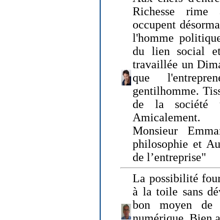
Richesse rime 
occupent désormai
l'homme politique
du lien social e
travaillée un Dim
que l'entrepr
gentilhomme. Tisse
de la société 
Amicalement.
Monsieur Emman
philosophie et Au
de l’entreprise"
La possibilité fo
à la toile sans dé
bon moyen de pr
numérique. Bien 