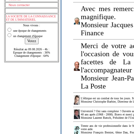
Nous contacter
Avec mes remerci
magnifique.
LA SOCIETE DE LA CONNAISSANCE
ET DE L'IMMATERIEL
Monsieur Jacques 
Nous vivons :
une époque de changements
Finance
un changement d'époque
Merci de votre a
Résultat au 09.08.2026 - 4h :
l'occasion de vou
Epoque de changements : 36%
Changement d'époque : 64%
facettes de La
l'accompagnateur 
Monsieur Jean-P
La Poste
L'éthique est un combat de tous les jours. Me
Monsieur Christophe Barbier, Directeur de l
Université ? Oui sans complexe ! Ouverte au
40 ans après (1968 - 2008). Bravo et merci 
Monsieur Laurent Batsch, Président de l'Uni
Trente ans de vie professionnelle dans le 9
votre aide.
Monsieur François Bernier, 6ème Dan, Profes