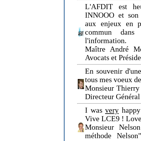
L'AFDIT est heu
INNOOO et son E
aux enjeux en pr
commun dans l
l'information.
Maître André Me
Avocats et Présid
En souvenir d'une
tous mes voeux de 
Monsieur Thierry 
Directeur Général 
I was
very
happy 
Vive LCE9 ! Love
Monsieur Nelson
méthode Nelson"