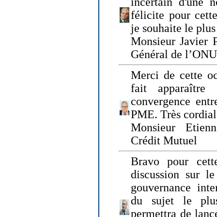
incertain d'une 
félicite pour cett
je souhaite le plu
Monsieur Javier P
Général de l’ONU
Merci de cette o
fait apparaîtr
convergence entre
PME. Très cordia
Monsieur Etienn
Crédit Mutuel
Bravo pour cett
discussion sur le
gouvernance inter
du sujet le plu
permettra de lanc