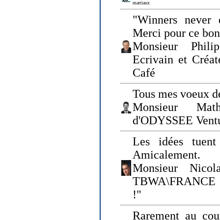
martiaux
"Winners never q
Merci pour ce bo
Monsieur Philip
Ecrivain et Créa
Café
Tous mes voeux de
Monsieur Math
d'ODYSSEE Vent
Les idées tuen
Amicalement.
Monsieur Nicol
TBWA\FRANCE et 
!"
Rarement au cour