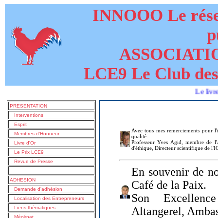
INNOOO Le résea
p
ASSOCIATI
LCE9 Le Club des
Le livre de LU
PRESENTATION
Interventions
Esprit
Avec tous mes remerciements pour l'i
Membres d'Honneur
qualité.
Professeur Yves Agid, membre de l'A
Livre d'Or
d'éthique, Directeur scientifique de l'
Le Prix LCE9
Revue de Presse
En souvenir de no
ADHESION
Café de la Paix.
Demande d'adhésion
Son Excellenc
Localisation des Entrepreneurs
Liens thématiques
Altangerel, Amba
Mécénat