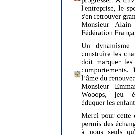
progresser. A trav
l'entreprise, le s
s'en retrouver gran
Monsieur Alain 
Fédération França
Un dynamisme 
construire les ch
doit marquer les 
comportements. 
l’âme du renouvea
Monsieur Emman
Wooops, jeu éd
éduquer les enfan
Merci pour cette 
permis des échange
à nous seuls qu'