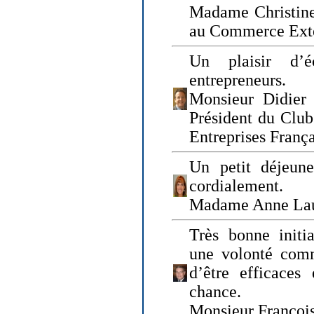
Madame Christine
au Commerce Exté
Un plaisir d’
entrepreneurs.
Monsieur Didier 
Président du Clu
Entreprises Franç
Un petit déjeune
cordialement.
Madame Anne La
Très bonne initia
une volonté com
d’être efficaces
chance.
Monsieur Françoi