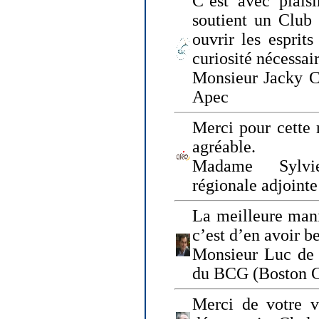
C’est avec plais
soutient un Club
ouvrir les esprit
curiosité nécessai
Monsieur Jacky Ch
Apec
Merci pour cette 
agréable.
Madame Sylvie
régionale adjoint
La meilleure mani
c’est d’en avoir b
Monsieur Luc de 
du BCG (Boston C
Merci de votre vi