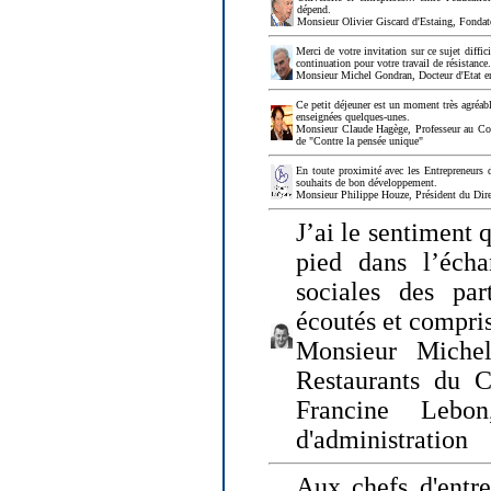
dépend.
Monsieur Olivier Giscard d'Estaing, Fonda
Merci de votre invitation sur ce sujet diffi
continuation pour votre travail de résistanc
Monsieur Michel Gondran, Docteur d'Etat e
Ce petit déjeuner est un moment très agréable
enseignées quelques-unes.
Monsieur Claude Hagège, Professeur au Col
de "Contre la pensée unique"
En toute proximité avec les Entrepreneurs 
souhaits de bon développement.
Monsieur Philippe Houze, Président du Dire
J’ai le sentiment 
pied dans l’écha
sociales des par
écoutés et compris
Monsieur Michel
Restaurants du 
Francine Lebo
d'administration
Aux chefs d'entr