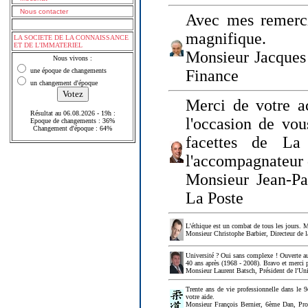
Nous contacter
Avec mes remerci
magnifique.
LA SOCIETE DE LA CONNAISSANCE
ET DE L'IMMATERIEL
Monsieur Jacques 
Nous vivons :
une époque de changements
Finance
un changement d'époque
Merci de votre a
Résultat au 06.08.2026 - 19h :
l'occasion de vou
Epoque de changements : 36%
Changement d'époque : 64%
facettes de La
l'accompagnateur 
Monsieur Jean-P
La Poste
L'éthique est un combat de tous les jours. Me
Monsieur Christophe Barbier, Directeur de l
Université ? Oui sans complexe ! Ouverte au
40 ans après (1968 - 2008). Bravo et merci 
Monsieur Laurent Batsch, Président de l'Uni
Trente ans de vie professionnelle dans le 9
votre aide.
Monsieur François Bernier, 6ème Dan, Profes