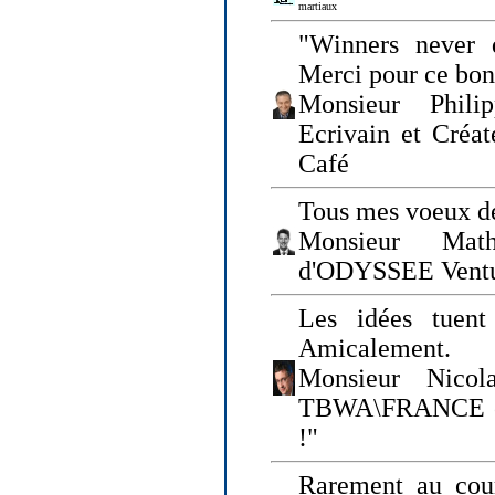
martiaux
"Winners never q
Merci pour ce bo
Monsieur Philip
Ecrivain et Créa
Café
Tous mes voeux de
Monsieur Math
d'ODYSSEE Vent
Les idées tuen
Amicalement.
Monsieur Nicol
TBWA\FRANCE et 
!"
Rarement au cour