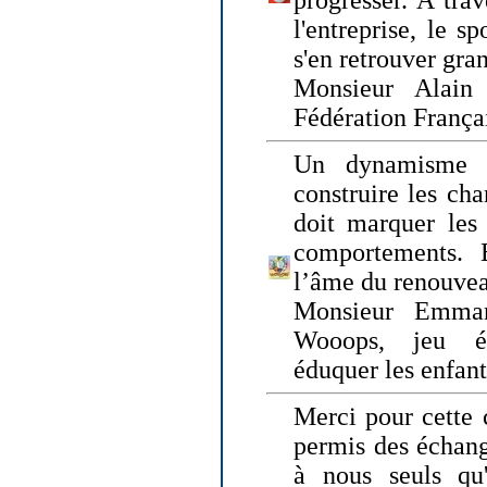
progresser. A trav
l'entreprise, le s
s'en retrouver gran
Monsieur Alain 
Fédération França
Un dynamisme 
construire les ch
doit marquer les 
comportements. 
l’âme du renouvea
Monsieur Emman
Wooops, jeu éd
éduquer les enfan
Merci pour cette 
permis des échange
à nous seuls qu'