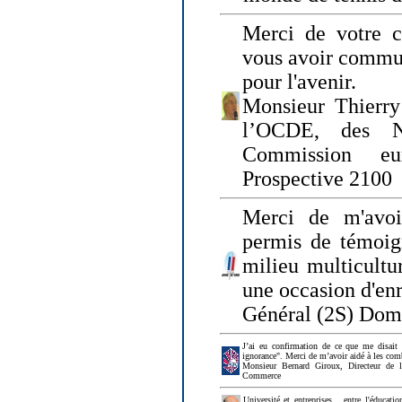
Merci de votre ch
vous avoir commu
pour l'avenir.
Monsieur Thierry
l’OCDE, des N
Commission eu
Prospective 2100
Merci de m'avoi
permis de témoig
milieu multicultur
une occasion d'en
Général (2S) Dom
J’ai eu confirmation de ce que me disait
ignorance". Merci de m’avoir aidé à les co
Monsieur Bernard Giroux, Directeur de 
Commerce
Université et entreprises... entre l'éducat