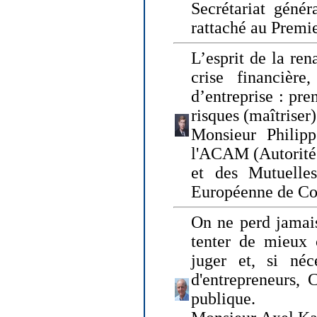
Secrétariat génér
rattaché au Premi
L’esprit de la ren
crise financière,
d’entreprise : pre
risques (maîtriser)
Monsieur Philipp
l'ACAM (Autorité 
et des Mutuelle
Européenne de Co
On ne perd jamais
tenter de mieux
juger et, si néce
d'entrepreneurs, 
publique.