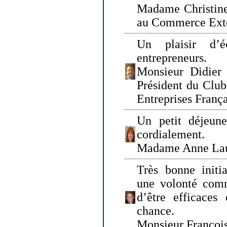
Madame Christine
au Commerce Exté
Un plaisir d’
entrepreneurs.
Monsieur Didier 
Président du Clu
Entreprises Franç
Un petit déjeune
cordialement.
Madame Anne La
Très bonne initia
une volonté com
d’être efficaces
chance.
Monsieur Françoi