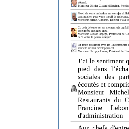
dépend.
Monsieur Olivier Giscard d'Estaing, Fonda
Merci de votre invitation sur ce sujet diffi
continuation pour votre travail de résistanc
Monsieur Michel Gondran, Docteur d'Etat e
Ce petit déjeuner est un moment très agréable
enseignées quelques-unes.
Monsieur Claude Hagège, Professeur au Col
de "Contre la pensée unique"
En toute proximité avec les Entrepreneurs 
souhaits de bon développement.
Monsieur Philippe Houze, Président du Dire
J’ai le sentiment 
pied dans l’écha
sociales des par
écoutés et compris
Monsieur Michel
Restaurants du 
Francine Lebo
d'administration
Aux chefs d'entr