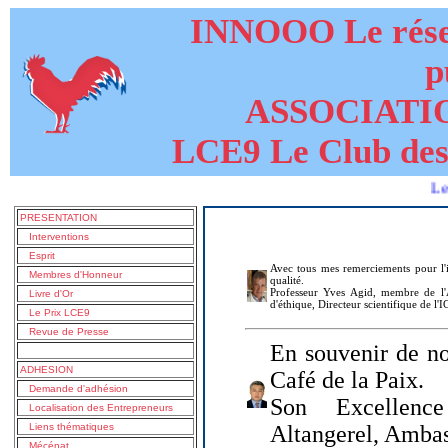
INNOOO Le résea
p
ASSOCIATI
LCE9 Le Club des
Le livre d
PRESENTATION
Interventions
Esprit
Avec tous mes remerciements pour l'i
Membres d'Honneur
qualité.
Professeur Yves Agid, membre de l'A
Livre d'Or
d'éthique, Directeur scientifique de l'
Le Prix LCE9
Revue de Presse
En souvenir de no
ADHESION
Café de la Paix.
Demande d'adhésion
Son Excellenc
Localisation des Entrepreneurs
Liens thématiques
Altangerel, Amba
Mécénat