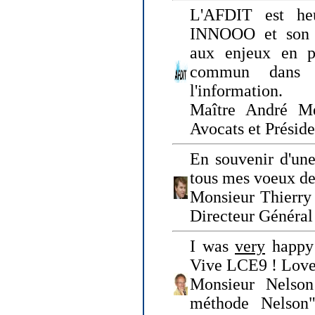
L'AFDIT est heu
INNOOO et son E
aux enjeux en pr
commun dans l
l'information.
Maître André Me
Avocats et Présid
En souvenir d'une
tous mes voeux de 
Monsieur Thierry 
Directeur Général 
I was
very
happy 
Vive LCE9 ! Love
Monsieur Nelson
méthode Nelson"