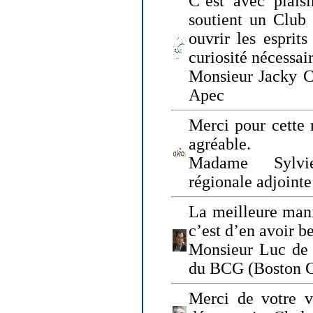
C’est avec plais
soutient un Club
ouvrir les esprit
curiosité nécessai
Monsieur Jacky Ch
Apec
Merci pour cette 
agréable.
Madame Sylvie
régionale adjoint
La meilleure mani
c’est d’en avoir b
Monsieur Luc de 
du BCG (Boston C
Merci de votre vi