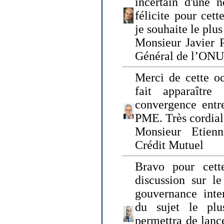
incertain d'une 
félicite pour cett
je souhaite le plu
Monsieur Javier P
Général de l’ONU
Merci de cette o
fait apparaîtr
convergence entre
PME. Très cordia
Monsieur Etienn
Crédit Mutuel
Bravo pour cett
discussion sur le
gouvernance inter
du sujet le plu
permettra de lanc