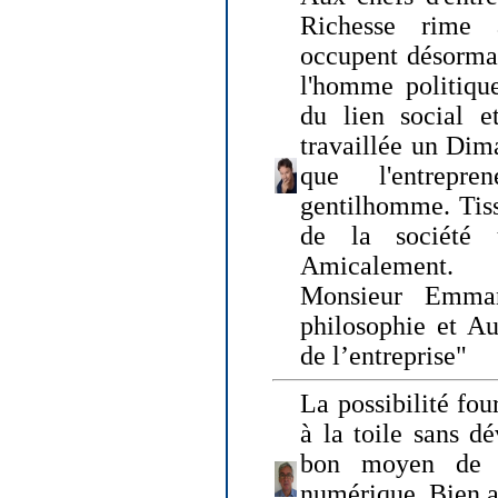
Richesse rime 
occupent désormai
l'homme politique
du lien social e
travaillée un Dim
que l'entrepr
gentilhomme. Tisse
de la société 
Amicalement.
Monsieur Emman
philosophie et Au
de l’entreprise"
La possibilité fo
à la toile sans dé
bon moyen de pr
numérique. Bien 