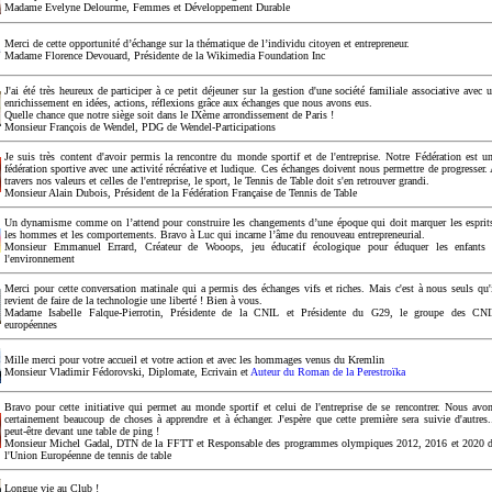
Madame Evelyne Delourme, Femmes et Développement Durable
Merci de cette opportunité d’échange sur la thématique de l’individu citoyen et entrepreneur.
Madame Florence Devouard, Présidente de la Wikimedia Foundation Inc
J'ai été très heureux de participer à ce petit déjeuner sur la gestion d'une société familiale associative avec 
enrichissement en idées, actions, réflexions grâce aux échanges que nous avons eus.
Quelle chance que notre siège soit dans le IXème arrondissement de Paris !
Monsieur François de Wendel, PDG de Wendel-Participations
Je suis très content d'avoir permis la rencontre du monde sportif et de l'entreprise. Notre Fédération est u
fédération sportive avec une activité récréative et ludique. Ces échanges doivent nous permettre de progresser.
travers nos valeurs et celles de l'entreprise, le sport, le Tennis de Table doit s'en retrouver grandi.
Monsieur Alain Dubois, Président de la Fédération Française de Tennis de Table
Un dynamisme comme on l’attend pour construire les changements d’une époque qui doit marquer les esprit
les hommes et les comportements. Bravo à Luc qui incarne l’âme du renouveau entrepreneurial.
Monsieur Emmanuel Errard, Créateur de Wooops, jeu éducatif écologique pour éduquer les enfants
l'environnement
Merci pour cette conversation matinale qui a permis des échanges vifs et riches. Mais c'est à nous seuls qu'
revient de faire de la technologie une liberté ! Bien à vous.
Madame Isabelle Falque-Pierrotin, Présidente de la CNIL et Présidente du G29, le groupe des CN
européennes
Mille merci pour votre accueil et votre action et avec les hommages venus du Kremlin
Monsieur Vladimir Fédorovski, Diplomate, Ecrivain et
Auteur du Roman de la Perestroïka
Bravo pour cette initiative qui permet au monde sportif et celui de l'entreprise de se rencontrer. Nous avo
certainement beaucoup de choses à apprendre et à échanger. J'espère que cette première sera suivie d'autres.
peut-être devant une table de ping !
Monsieur Michel Gadal, DTN de la FFTT et Responsable des programmes olympiques 2012, 2016 et 2020 
l'Union Européenne de tennis de table
Longue vie au Club !