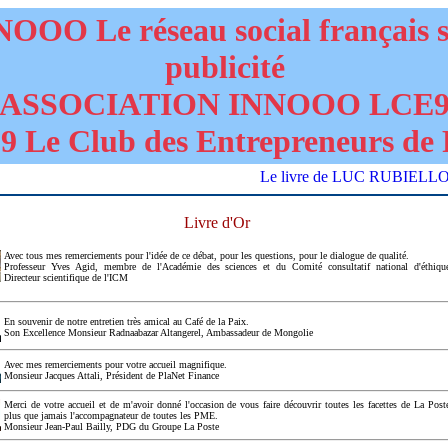
OOO Le réseau social français 
publicité
ASSOCIATION INNOOO LCE
 Le Club des Entrepreneurs de 
Le livre de LUC RUBIELLO "D
Livre d'Or
Avec tous mes remerciements pour l'idée de ce débat, pour les questions, pour le dialogue de qualité.
Professeur Yves Agid, membre de l'Académie des sciences et du Comité consultatif national d'éthiqu
Directeur scientifique de l'ICM
En souvenir de notre entretien très amical au Café de la Paix.
Son Excellence Monsieur Radnaabazar Altangerel, Ambassadeur de Mongolie
Avec mes remerciements pour votre accueil magnifique.
Monsieur Jacques Attali, Président de PlaNet Finance
Merci de votre accueil et de m'avoir donné l'occasion de vous faire découvrir toutes les facettes de La Post
plus que jamais l'accompagnateur de toutes les PME.
Monsieur Jean-Paul Bailly, PDG du Groupe La Poste