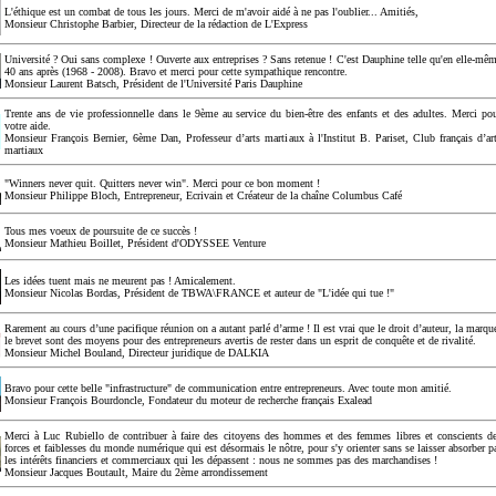
L'éthique est un combat de tous les jours. Merci de m'avoir aidé à ne pas l'oublier... Amitiés,
Monsieur Christophe Barbier, Directeur de la rédaction de L'Express
Université ? Oui sans complexe ! Ouverte aux entreprises ? Sans retenue ! C'est Dauphine telle qu'en elle-mê
40 ans après (1968 - 2008). Bravo et merci pour cette sympathique rencontre.
Monsieur Laurent Batsch, Président de l'Université Paris Dauphine
Trente ans de vie professionnelle dans le 9ème au service du bien-être des enfants et des adultes. Merci po
votre aide.
Monsieur François Bernier, 6ème Dan, Professeur d’arts martiaux à l'Institut B. Pariset, Club français d’ar
martiaux
"Winners never quit. Quitters never win". Merci pour ce bon moment !
Monsieur Philippe Bloch, Entrepreneur, Ecrivain et Créateur de la chaîne Columbus Café
Tous mes voeux de poursuite de ce succès !
Monsieur Mathieu Boillet, Président d'ODYSSEE Venture
Les idées tuent mais ne meurent pas ! Amicalement.
Monsieur Nicolas Bordas, Président de TBWA\FRANCE et auteur de "L'idée qui tue !"
Rarement au cours d’une pacifique réunion on a autant parlé d’arme ! Il est vrai que le droit d’auteur, la marqu
le brevet sont des moyens pour des entrepreneurs avertis de rester dans un esprit de conquête et de rivalité.
Monsieur Michel Bouland, Directeur juridique de DALKIA
Bravo pour cette belle "infrastructure" de communication entre entrepreneurs. Avec toute mon amitié.
Monsieur François Bourdoncle, Fondateur du moteur de recherche français Exalead
Merci à Luc Rubiello de contribuer à faire des citoyens des hommes et des femmes libres et conscients d
forces et faiblesses du monde numérique qui est désormais le nôtre, pour s'y orienter sans se laisser absorber p
les intérêts financiers et commerciaux qui les dépassent : nous ne sommes pas des marchandises !
Monsieur Jacques Boutault, Maire du 2ème arrondissement