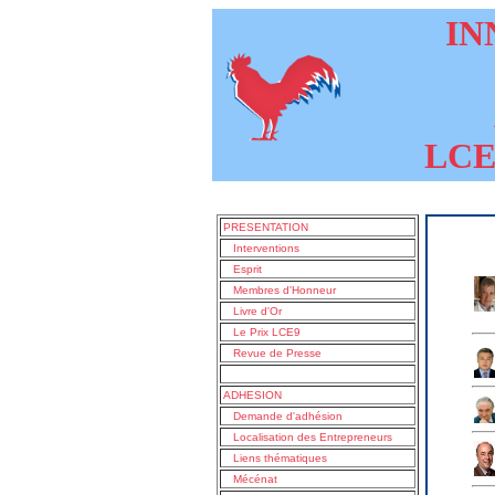
INN
LCE9
PRESENTATION
Interventions
Esprit
Membres d'Honneur
Livre d'Or
Le Prix LCE9
Revue de Presse
ADHESION
Demande d'adhésion
Localisation des Entrepreneurs
Liens thématiques
Mécénat