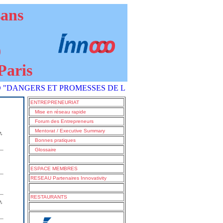
sans
9
Paris
ANGERS ET PROMESSES DE L'IA COMMENT S'EN SORTIR ?" est
ENTREPRENEURIAT
Mise en réseau rapide
Forum des Entrepreneurs
Mentorat / Executive Summary
e,
Bonnes pratiques
Glossaire
ESPACE MEMBRES
RESEAU Partenaires Innovativity
RESTAURANTS
e,