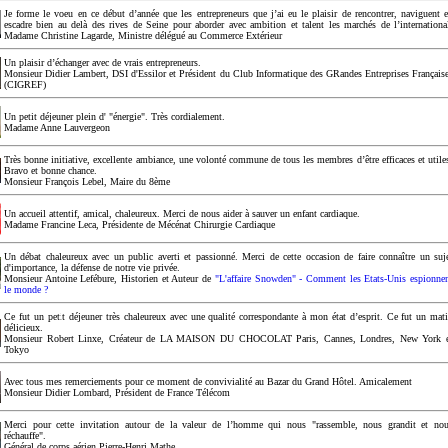
Je forme le voeu en ce début d’année que les entrepreneurs que j’ai eu le plaisir de rencontrer, naviguent 
escadre bien au delà des rives de Seine pour aborder avec ambition et talent les marchés de l’internationa
Madame Christine Lagarde, Ministre délégué au Commerce Extérieur
Un plaisir d’échanger avec de vrais entrepreneurs.
Monsieur Didier Lambert, DSI d'Essilor et Président du Club Informatique des GRandes Entreprises Français
(CIGREF)
Un petit déjeuner plein d' "énergie". Très cordialement.
Madame Anne Lauvergeon
Très bonne initiative, excellente ambiance, une volonté commune de tous les membres d’être efficaces et utile
Bravo et bonne chance.
Monsieur François Lebel, Maire du 8ème
Un accueil attentif, amical, chaleureux. Merci de nous aider à sauver un enfant cardiaque.
Madame Francine Leca, Présidente de Mécénat Chirurgie Cardiaque
Un débat chaleureux avec un public averti et passionné. Merci de cette occasion de faire connaître un suj
d'importance, la défense de notre vie privée.
Monsieur Antoine Lefébure, Historien et Auteur de
"L'affaire Snowden" - Comment les Etats-Unis espionne
le monde ?
Ce fut un petit déjeuner très chaleureux avec une qualité correspondante à mon état d’esprit. Ce fut un mat
délicieux.
Monsieur Robert Linxe, Créateur de LA MAISON DU CHOCOLAT Paris, Cannes, Londres, New York 
Tokyo
Avec tous mes remerciements pour ce moment de convivialité au Bazar du Grand Hôtel. Amicalement
Monsieur Didier Lombard, Président de France Télécom
Merci pour cette invitation autour de la valeur de l’homme qui nous "rassemble, nous grandit et no
réchauffe".
Général de corps aérien Pierre-Henri Mathe