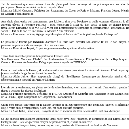
J’ai le sentiment que nous étions tous de plein pied dans l’échange et les préoccupations sociales d
participants. Nous avons été écoutés et compris. Merci.
Monsieur Michel Gueguen, Président des Restaurants du Coeur de Paris et Madame Francine Lebon, Memb
du Conseil d'administration
Aux chefs d'entreprise qui comprennent que Richesse rime avec Noblesse et qu'ils occupent désormais le rô
autrefois dévolu à l'homme politique : celui consistant à tisser du lien social et faire de chaque journ
travaillée un Dimanche de la vie. De là vient que l'entrepreneur se comporte en gentilhomme. Tisserand du li
social, il fait de la société une nouvelle Athènes ! Amicalement.
Monsieur Emmanuel Jaffelin, Agrégé de philosophie et Auteur de "Petite philosophie de l’entreprise"
La possibilité fournie par INNOOO d'accéder à la toile sans dévoiler son adresse IP est le bon moyen 
préserver sa personnalité numérique. Bien amicalement.
Monsieur Dominique Jaquet, Expert en gouvernance des systèmes d'information
Travaillons ensemble pour un bon partenariat France Corée.
Son Excellence Monsieur Chul-Ki Ju, Ambassadeur Extraordinaire et Plénipotentiaire de la République 
Corée en France et Ambassadeur Délégué permanent auprès de l'UNESCO
Dans la construction de l'avenir, il faudra travailler en réseau pour s'enrichir de nos différences. C'est l'esprit q
je vous souhaite de garder en faisant des émules.
Monsieur Alain Juillet, Haut responsable chargé de l'Intelligence économique au Secrétariat général de 
défense nationale, rattaché au Premier Ministre
L’esprit de la renaissance, en pleine sortie de crise financière, c’est avant tout l’esprit d’entreprise : prendre 
risque d’accepter les risques (maîtriser).
Monsieur Philippe Jurgensen, Président de l'ACAM (Autorité de Contrôle des Assurances et des Mutuelles) 
de la LECE (Ligue Européenne de Coopération Economique)
On ne perd jamais son temps en le passant à tenter de mieux comprendre afin de mieux juger et, si nécessair
d'agir. Votre club d'entrepreneurs, Cher Luc, est donc d'utilité publique.
Monsieur Axel Kahn, Généticien, Essayiste et ancien membre du Comité consultatif national d'éthique
Ce qui manque tragiquement aujourd'hui dans notre pays, c'est l'échange, la confrontation qui n'implique p
l'antagonisme. C'est ce que vous essayez de promouvoir et je vous en remercie.
Monsieur Jean-François Kahn, Journaliste, écrivain, créateur de l'Evènement du Jeudi et de Marianne