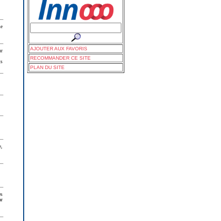
me
AJOUTER AUX FAVORIS
ur
RECOMMANDER CE SITE
ts
PLAN DU SITE
e,
es
ar