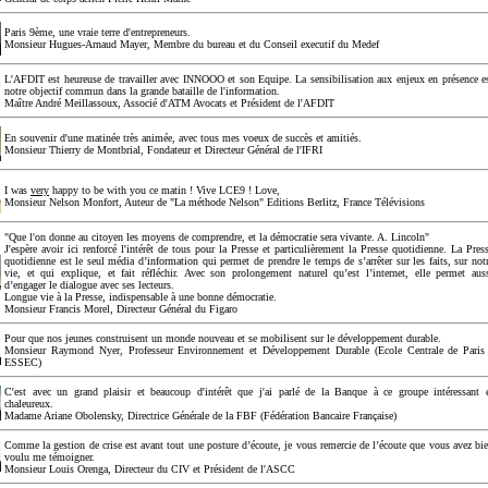
Paris 9ème, une vraie terre d'entrepreneurs.
Monsieur Hugues-Arnaud Mayer, Membre du bureau et du Conseil executif du Medef
L'AFDIT est heureuse de travailler avec INNOOO et son Equipe. La sensibilisation aux enjeux en présence e
notre objectif commun dans la grande bataille de l'information.
Maître André Meillassoux, Associé d'ATM Avocats et Président de l'AFDIT
En souvenir d'une matinée très animée, avec tous mes voeux de succès et amitiés.
Monsieur Thierry de Montbrial, Fondateur et Directeur Général de l'IFRI
I was
very
happy to be with you ce matin ! Vive LCE9 ! Love,
Monsieur Nelson Monfort, Auteur de "La méthode Nelson" Editions Berlitz, France Télévisions
"Que l'on donne au citoyen les moyens de comprendre, et la démocratie sera vivante. A. Lincoln"
J'espère avoir ici renforcé l'intérêt de tous pour la Presse et particulièrement la Presse quotidienne. La Pres
quotidienne est le seul média d’information qui permet de prendre le temps de s’arrêter sur les faits, sur not
vie, et qui explique, et fait réfléchir. Avec son prolongement naturel qu’est l’internet, elle permet aus
d’engager le dialogue avec ses lecteurs.
Longue vie à la Presse, indispensable à une bonne démocratie.
Monsieur Francis Morel, Directeur Général du Figaro
Pour que nos jeunes construisent un monde nouveau et se mobilisent sur le développement durable.
Monsieur Raymond Nyer, Professeur Environnement et Développement Durable (Ecole Centrale de Paris
ESSEC)
C'est avec un grand plaisir et beaucoup d'intérêt que j'ai parlé de la Banque à ce groupe intéressant 
chaleureux.
Madame Ariane Obolensky, Directrice Générale de la FBF (Fédération Bancaire Française)
Comme la gestion de crise est avant tout une posture d’écoute, je vous remercie de l’écoute que vous avez bi
voulu me témoigner.
Monsieur Louis Orenga, Directeur du CIV et Président de l'ASCC