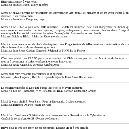
Bien cordialement à vous tous.
Monsieur Jacques Bravo, Maire du 9ème
Merci de m'avoir permis de "mobiliser" les entrepreneurs aux nouvelles menaces et de les avoir inciter à pl
d'audace. Bien cordialement.
Monsieur Jean-Louis Bruguière, Juge
Merci à Luc Rubiello pour cette belle initiative ! Le défi est immense, c'est à un changement de monde q
nous sommes confrontés. En tant qu'élus, citoyens, entrepreneurs, nous devons chercher dans l'usage 
numérique le lien social, la relation humaine, l'exemplarité. Pour renforcer nos libertés...
Madame Delphine Bürkli, Maire du 9ème arrondissement
Merci à votre association de chefs d’entreprises pour l’organisation de telles sessions d’information dans 
climat intéressé suivi de nombreuses questions.
Monsieur Jean-Pierre Cardon, Directeur Régional de l'INPI Ile de France
C’est avec plaisir que l’APEC participe et soutient un Club dynamique qui contribue à ouvrir les esprits 
tous et à encourager la curiosité nécessaire à toute innovation.
Monsieur Jacky Chatelain, Directeur Général Apec
Merci pour cette rencontre professionnelle et agréable.
Madame Sylvie Cogneau, Directrice régionale adjointe Oséo Anvar Ile-de-France
La meilleure manière d’avoir une bonne idée c’est d’en avoir beaucoup.
Monsieur Luc de Brabandere, Vice-Président du BCG (Boston Consulting Group)
Merci de votre vitalité. Pour Paris. Pour la démocratie. Chaleureusement.
Monsieur Bertrand Delanoë, Maire de Paris
Merci Luc d'avoir été à l'initiative de cette bonne réunion - discussion sur la Cybersécurité.
Général de corps d'armée (2S) Robert de Crémiers
Bravo pour le très bon esprit de ces rencontres. Longue vie et à très bientôt.