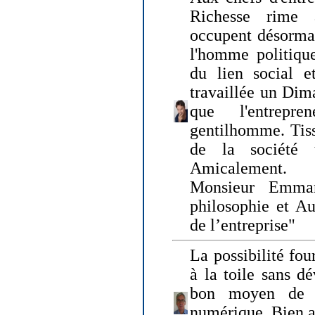
Richesse rime 
occupent désormai
l'homme politique
du lien social e
travaillée un Dim
que l'entrepr
gentilhomme. Tisse
de la société 
Amicalement.
Monsieur Emman
philosophie et Au
de l’entreprise"
La possibilité fo
à la toile sans dé
bon moyen de pr
numérique. Bien 