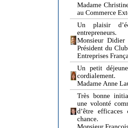
Madame Christine
au Commerce Exté
Un plaisir d’
entrepreneurs.
Monsieur Didier 
Président du Clu
Entreprises Franç
Un petit déjeune
cordialement.
Madame Anne La
Très bonne initia
une volonté com
d’être efficaces
chance.
Monsieur Françoi