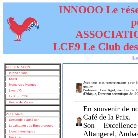
INNOOO Le résea
p
ASSOCIATI
LCE9 Le Club des
Le livre de
PRESENTATION
Interventions
Esprit
Avec tous mes remerciements pour l'i
Membres d'Honneur
qualité.
Professeur Yves Agid, membre de l'A
Livre d'Or
d'éthique, Directeur scientifique de l'
Le Prix LCE9
Revue de Presse
En souvenir de no
ADHESION
Café de la Paix.
Demande d'adhésion
Son Excellenc
Localisation des Entrepreneurs
Liens thématiques
Altangerel, Amba
Mécénat