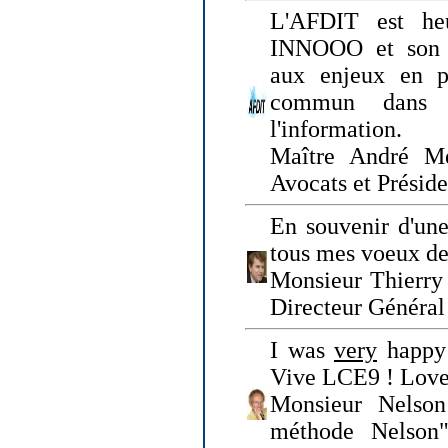
L'AFDIT est heu
INNOOO et son E
aux enjeux en pr
commun dans l
l'information.
Maître André Me
Avocats et Présid
En souvenir d'une
tous mes voeux de 
Monsieur Thierry 
Directeur Général 
I was
very
happy 
Vive LCE9 ! Love
Monsieur Nelson
méthode Nelson"