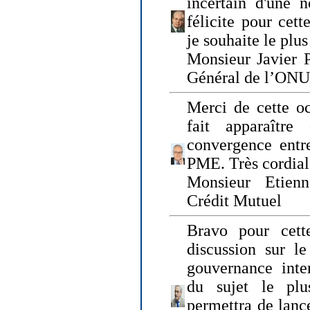
incertain d'une 
félicite pour cett
je souhaite le plu
Monsieur Javier P
Général de l’ONU
Merci de cette o
fait apparaîtr
convergence entre
PME. Très cordia
Monsieur Etienn
Crédit Mutuel
Bravo pour cett
discussion sur le
gouvernance inter
du sujet le plu
permettra de lanc