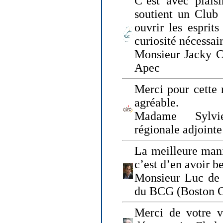
C’est avec plais
soutient un Club
ouvrir les esprit
curiosité nécessai
Monsieur Jacky Ch
Apec
Merci pour cette 
agréable.
Madame Sylvie
régionale adjoint
La meilleure mani
c’est d’en avoir b
Monsieur Luc de 
du BCG (Boston C
Merci de votre vi