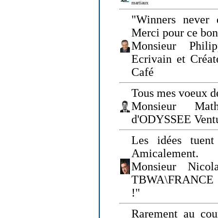
martiaux
"Winners never q
Merci pour ce bo
Monsieur Philip
Ecrivain et Créa
Café
Tous mes voeux de
Monsieur Math
d'ODYSSEE Vent
Les idées tuen
Amicalement.
Monsieur Nicol
TBWA\FRANCE et 
!"
Rarement au cour