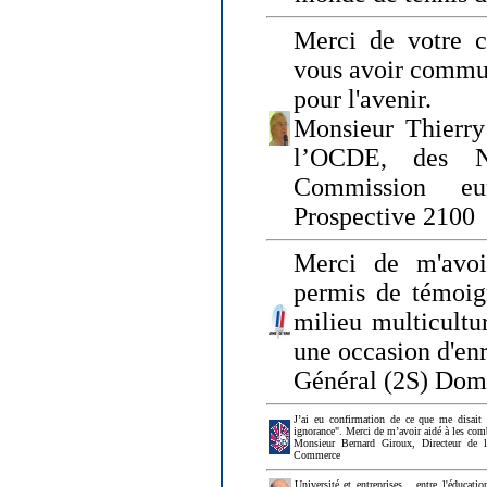
Merci de votre ch
vous avoir commu
pour l'avenir.
Monsieur Thierry
l’OCDE, des N
Commission eu
Prospective 2100
Merci de m'avoi
permis de témoig
milieu multicultur
une occasion d'en
Général (2S) Dom
J’ai eu confirmation de ce que me disait
ignorance". Merci de m’avoir aidé à les co
Monsieur Bernard Giroux, Directeur de 
Commerce
Université et entreprises... entre l'éducat