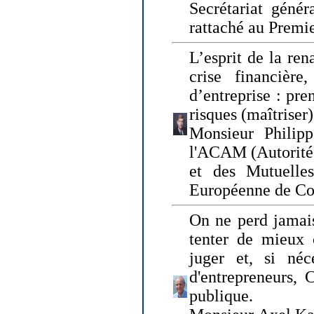
Secrétariat génér
rattaché au Premi
L’esprit de la ren
crise financière,
d’entreprise : pre
risques (maîtriser)
Monsieur Philipp
l'ACAM (Autorité 
et des Mutuelle
Européenne de Co
On ne perd jamais
tenter de mieux
juger et, si néce
d'entrepreneurs, 
publique.