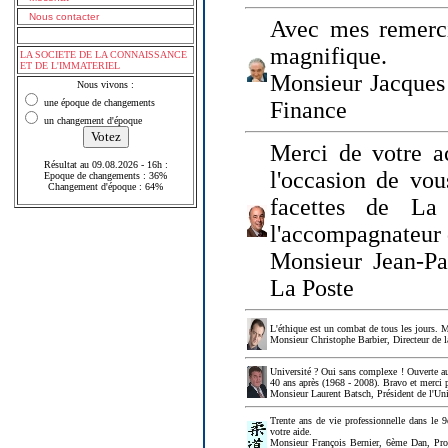
Nous contacter
Avec mes remerci
magnifique.
LA SOCIETE DE LA CONNAISSANCE
ET DE L'IMMATERIEL
Monsieur Jacques 
Nous vivons :
une époque de changements
Finance
un changement d'époque
Merci de votre a
Résultat au 09.08.2026 - 16h :
l'occasion de vou
Epoque de changements : 36%
Changement d'époque : 64%
facettes de La
l'accompagnateur 
Monsieur Jean-P
La Poste
L'éthique est un combat de tous les jours. Me
Monsieur Christophe Barbier, Directeur de l
Université ? Oui sans complexe ! Ouverte au
40 ans après (1968 - 2008). Bravo et merci 
Monsieur Laurent Batsch, Président de l'Uni
Trente ans de vie professionnelle dans le 9
votre aide.
Monsieur François Bernier, 6ème Dan, Profes