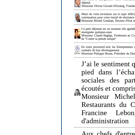
dépend.
Monsieur Olivier Giscard d'Estaing, Fonda
Merci de votre invitation sur ce sujet diffi
continuation pour votre travail de résistanc
Monsieur Michel Gondran, Docteur d'Etat e
Ce petit déjeuner est un moment très agréable
enseignées quelques-unes.
Monsieur Claude Hagège, Professeur au Col
de "Contre la pensée unique"
En toute proximité avec les Entrepreneurs 
souhaits de bon développement.
Monsieur Philippe Houze, Président du Dire
J’ai le sentiment 
pied dans l’écha
sociales des par
écoutés et compris
Monsieur Michel
Restaurants du 
Francine Lebo
d'administration
Aux chefs d'entr