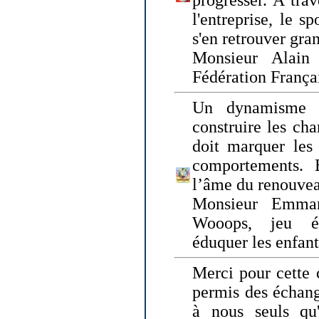
progresser. A trav
l'entreprise, le s
s'en retrouver gran
Monsieur Alain 
Fédération França
Un dynamisme 
construire les ch
doit marquer les 
comportements. 
l’âme du renouvea
Monsieur Emman
Wooops, jeu éd
éduquer les enfan
Merci pour cette 
permis des échange
à nous seuls qu'