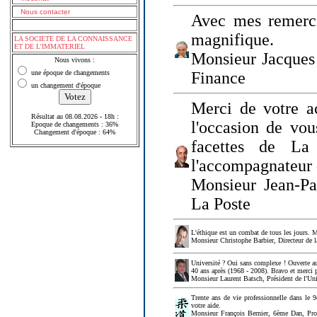
Nous contacter
Avec mes remerci
magnifique.
LA SOCIETE DE LA CONNAISSANCE
ET DE L'IMMATERIEL
Monsieur Jacques 
Nous vivons :
une époque de changements
Finance
un changement d'époque
Merci de votre a
Résultat au 08.08.2026 - 18h :
l'occasion de vou
Epoque de changements : 36%
Changement d'époque : 64%
facettes de La
l'accompagnateur 
Monsieur Jean-P
La Poste
L'éthique est un combat de tous les jours. Me
Monsieur Christophe Barbier, Directeur de l
Université ? Oui sans complexe ! Ouverte au
40 ans après (1968 - 2008). Bravo et merci 
Monsieur Laurent Batsch, Président de l'Uni
Trente ans de vie professionnelle dans le 9
votre aide.
Monsieur François Bernier, 6ème Dan, Profes