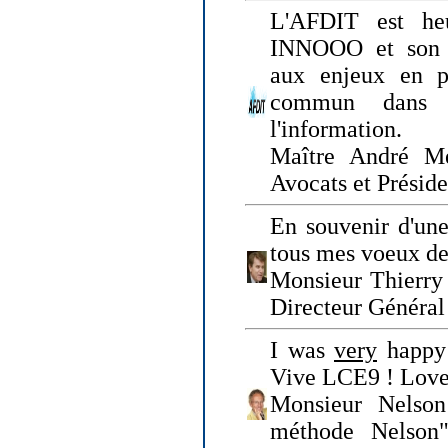
L'AFDIT est heu
INNOOO et son E
aux enjeux en pr
commun dans l
l'information.
Maître André Me
Avocats et Présid
En souvenir d'une
tous mes voeux de 
Monsieur Thierry 
Directeur Général 
I was
very
happy 
Vive LCE9 ! Love
Monsieur Nelson
méthode Nelson"