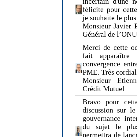
incertain d'une 
félicite pour cett
je souhaite le plu
Monsieur Javier P
Général de l’ONU
Merci de cette o
fait apparaîtr
convergence entre
PME. Très cordia
Monsieur Etienn
Crédit Mutuel
Bravo pour cett
discussion sur le
gouvernance inter
du sujet le plu
permettra de lanc