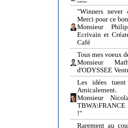
martiaux
"Winners never q
Merci pour ce bo
Monsieur Philip
Ecrivain et Créa
Café
Tous mes voeux de
Monsieur Math
d'ODYSSEE Vent
Les idées tuen
Amicalement.
Monsieur Nicol
TBWA\FRANCE et 
!"
Rarement au cour