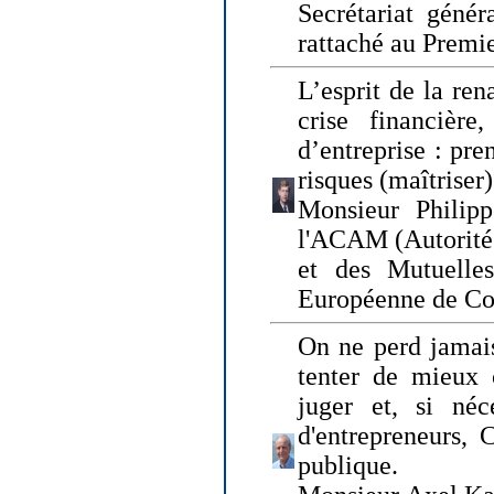
Secrétariat génér
rattaché au Premi
L’esprit de la ren
crise financière,
d’entreprise : pre
risques (maîtriser)
Monsieur Philipp
l'ACAM (Autorité 
et des Mutuelle
Européenne de Co
On ne perd jamais
tenter de mieux
juger et, si néce
d'entrepreneurs, 
publique.