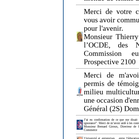
Merci de votre ch
vous avoir commu
pour l'avenir.
Monsieur Thierry
l’OCDE, des N
Commission eu
Prospective 2100
Merci de m'avoi
permis de témoig
milieu multicultur
une occasion d'en
Général (2S) Dom
J’ai eu confirmation de ce que me disait
ignorance". Merci de m’avoir aidé à les co
Monsieur Bernard Giroux, Directeur de 
Commerce
Université et entreprises... entre l'éducat