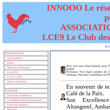
INNOOO Le résea
p
ASSOCIATI
LCE9 Le Club des
Le livre de
PRESENTATION
Interventions
Esprit
Avec tous mes remerciements pour l'i
Membres d'Honneur
qualité.
Professeur Yves Agid, membre de l'A
Livre d'Or
d'éthique, Directeur scientifique de l'
Le Prix LCE9
Revue de Presse
En souvenir de no
ADHESION
Café de la Paix.
Demande d'adhésion
Son Excellenc
Localisation des Entrepreneurs
Liens thématiques
Altangerel, Amba
Mécénat