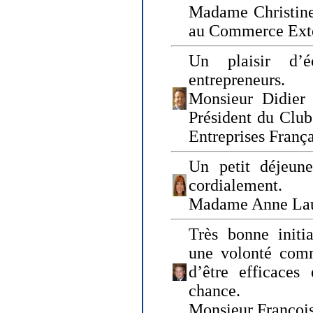
Madame Christine
au Commerce Exté
Un plaisir d’
entrepreneurs.
Monsieur Didier 
Président du Clu
Entreprises Franç
Un petit déjeune
cordialement.
Madame Anne La
Très bonne initia
une volonté com
d’être efficaces
chance.
Monsieur Françoi