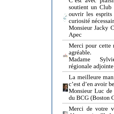
C’est avec plais
soutient un Club
ouvrir les esprit
curiosité nécessai
Monsieur Jacky Ch
Apec
Merci pour cette 
agréable.
Madame Sylvie
régionale adjoint
La meilleure mani
c’est d’en avoir b
Monsieur Luc de 
du BCG (Boston C
Merci de votre vi