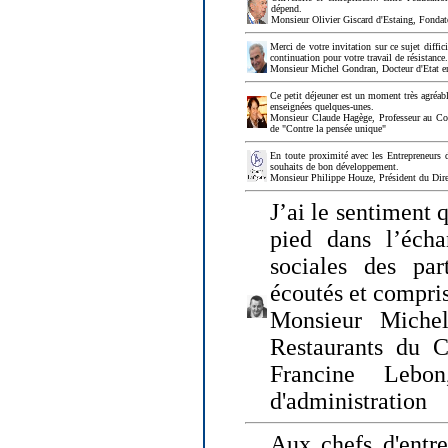
dépend.
Monsieur Olivier Giscard d'Estaing, Fonda
Merci de votre invitation sur ce sujet diffi
continuation pour votre travail de résistanc
Monsieur Michel Gondran, Docteur d'Etat e
Ce petit déjeuner est un moment très agréable
enseignées quelques-unes.
Monsieur Claude Hagège, Professeur au Col
de "Contre la pensée unique"
En toute proximité avec les Entrepreneurs 
souhaits de bon développement.
Monsieur Philippe Houze, Président du Dire
J’ai le sentiment 
pied dans l’écha
sociales des par
écoutés et compris
Monsieur Michel
Restaurants du 
Francine Lebo
d'administration
Aux chefs d'entr