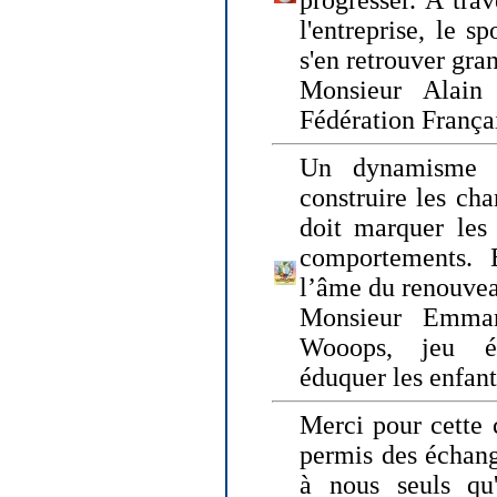
progresser. A trav
l'entreprise, le s
s'en retrouver gran
Monsieur Alain 
Fédération França
Un dynamisme 
construire les ch
doit marquer les 
comportements. 
l’âme du renouvea
Monsieur Emman
Wooops, jeu éd
éduquer les enfan
Merci pour cette 
permis des échange
à nous seuls qu'