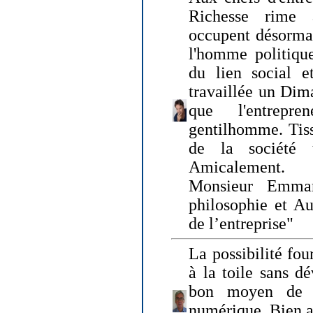
Richesse rime 
occupent désormai
l'homme politique
du lien social e
travaillée un Dim
que l'entrepr
gentilhomme. Tisse
de la société 
Amicalement.
Monsieur Emman
philosophie et Au
de l’entreprise"
La possibilité fo
à la toile sans dé
bon moyen de pr
numérique. Bien 