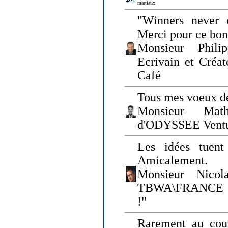
martiaux
"Winners never q
Merci pour ce bo
Monsieur Philip
Ecrivain et Créa
Café
Tous mes voeux de
Monsieur Math
d'ODYSSEE Vent
Les idées tuen
Amicalement.
Monsieur Nicol
TBWA\FRANCE et 
!"
Rarement au cour