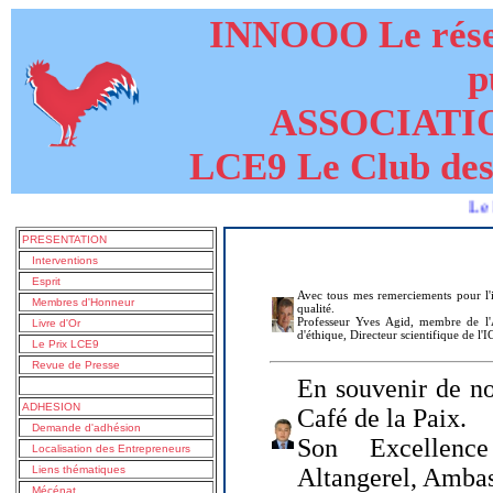
INNOOO Le résea
p
ASSOCIATI
LCE9 Le Club des
Le livre de
PRESENTATION
Interventions
Esprit
Avec tous mes remerciements pour l'i
Membres d'Honneur
qualité.
Professeur Yves Agid, membre de l'A
Livre d'Or
d'éthique, Directeur scientifique de l'
Le Prix LCE9
Revue de Presse
En souvenir de no
ADHESION
Café de la Paix.
Demande d'adhésion
Son Excellenc
Localisation des Entrepreneurs
Liens thématiques
Altangerel, Amba
Mécénat