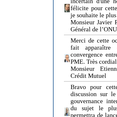
incertain d'une 
félicite pour cett
je souhaite le plu
Monsieur Javier P
Général de l’ONU
Merci de cette o
fait apparaîtr
convergence entre
PME. Très cordia
Monsieur Etienn
Crédit Mutuel
Bravo pour cett
discussion sur le
gouvernance inter
du sujet le plu
permettra de lanc