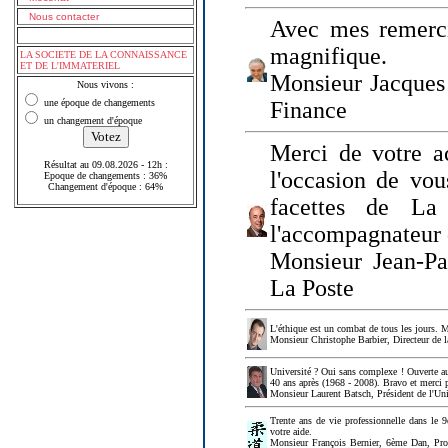
Nous contacter
Avec mes remerci
magnifique.
LA SOCIETE DE LA CONNAISSANCE
ET DE L'IMMATERIEL
Monsieur Jacques 
Nous vivons :
une époque de changements
Finance
un changement d'époque
Merci de votre a
Résultat au 09.08.2026 - 12h :
l'occasion de vou
Epoque de changements : 36%
Changement d'époque : 64%
facettes de La
l'accompagnateur 
Monsieur Jean-P
La Poste
L'éthique est un combat de tous les jours. Me
Monsieur Christophe Barbier, Directeur de l
Université ? Oui sans complexe ! Ouverte au
40 ans après (1968 - 2008). Bravo et merci 
Monsieur Laurent Batsch, Président de l'Uni
Trente ans de vie professionnelle dans le 9
votre aide.
Monsieur François Bernier, 6ème Dan, Profes