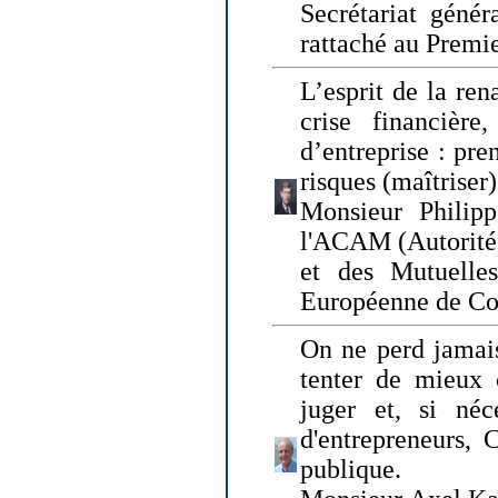
Secrétariat génér
rattaché au Premi
L’esprit de la ren
crise financière,
d’entreprise : pre
risques (maîtriser)
Monsieur Philipp
l'ACAM (Autorité 
et des Mutuelle
Européenne de Co
On ne perd jamais
tenter de mieux
juger et, si néce
d'entrepreneurs, 
publique.