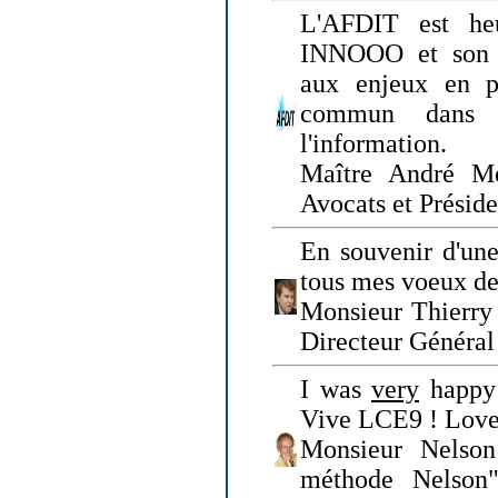
L'AFDIT est heu
INNOOO et son E
aux enjeux en pr
commun dans l
l'information.
Maître André Me
Avocats et Présid
En souvenir d'une
tous mes voeux de 
Monsieur Thierry 
Directeur Général 
I was
very
happy 
Vive LCE9 ! Love
Monsieur Nelson
méthode Nelson"