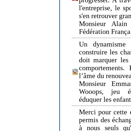
progresser. A trav
l'entreprise, le s
s'en retrouver gran
Monsieur Alain 
Fédération França
Un dynamisme 
construire les ch
doit marquer les 
comportements. 
l’âme du renouvea
Monsieur Emman
Wooops, jeu éd
éduquer les enfan
Merci pour cette 
permis des échange
à nous seuls qu'