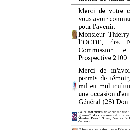
Merci de votre ch
vous avoir commu
pour l'avenir.
Monsieur Thierry
l’OCDE, des N
Commission eu
Prospective 2100
Merci de m'avoi
permis de témoig
milieu multicultur
une occasion d'en
Général (2S) Dom
J’ai eu confirmation de ce que me disait
ignorance". Merci de m’avoir aidé à les co
Monsieur Bernard Giroux, Directeur de 
Commerce
Université et entreprises... entre l'éducat