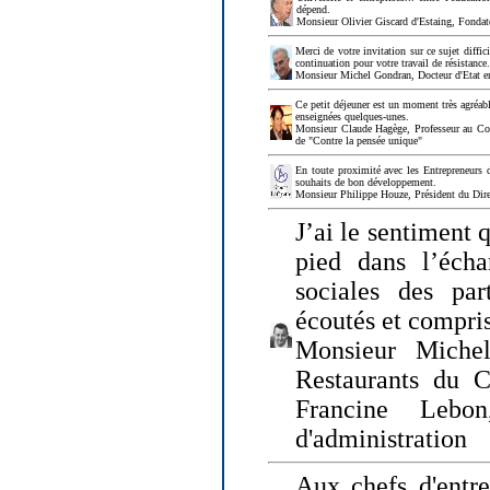
dépend.
Monsieur Olivier Giscard d'Estaing, Fonda
Merci de votre invitation sur ce sujet diffi
continuation pour votre travail de résistanc
Monsieur Michel Gondran, Docteur d'Etat e
Ce petit déjeuner est un moment très agréable
enseignées quelques-unes.
Monsieur Claude Hagège, Professeur au Col
de "Contre la pensée unique"
En toute proximité avec les Entrepreneurs 
souhaits de bon développement.
Monsieur Philippe Houze, Président du Dire
J’ai le sentiment 
pied dans l’écha
sociales des par
écoutés et compris
Monsieur Michel
Restaurants du 
Francine Lebo
d'administration
Aux chefs d'entr