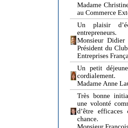
Madame Christine
au Commerce Exté
Un plaisir d’
entrepreneurs.
Monsieur Didier 
Président du Clu
Entreprises Franç
Un petit déjeune
cordialement.
Madame Anne La
Très bonne initia
une volonté com
d’être efficaces
chance.
Monsieur Françoi