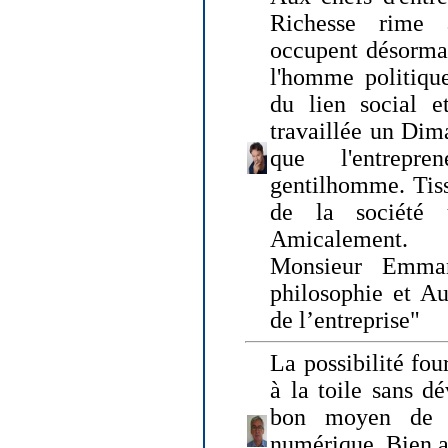
Richesse rime 
occupent désormai
l'homme politique
du lien social e
travaillée un Dim
que l'entrepr
gentilhomme. Tisse
de la société 
Amicalement.
Monsieur Emman
philosophie et Au
de l’entreprise"
La possibilité fo
à la toile sans dé
bon moyen de pr
numérique. Bien 