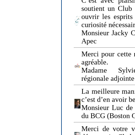
C’est avec plais
soutient un Club
ouvrir les esprit
curiosité nécessai
Monsieur Jacky Ch
Apec
Merci pour cette 
agréable.
Madame Sylvie
régionale adjoint
La meilleure mani
c’est d’en avoir b
Monsieur Luc de 
du BCG (Boston C
Merci de votre vi