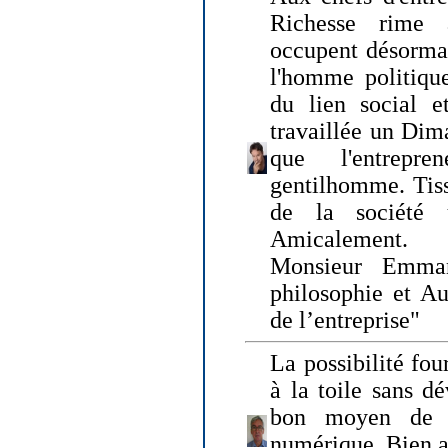
Richesse rime 
occupent désormai
l'homme politique
du lien social e
travaillée un Dim
que l'entrepr
gentilhomme. Tisse
de la société 
Amicalement.
Monsieur Emman
philosophie et Au
de l’entreprise"
La possibilité fo
à la toile sans dé
bon moyen de pr
numérique. Bien 