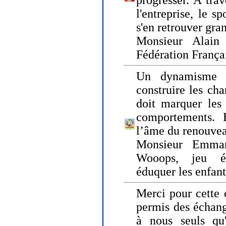
progresser. A trav
l'entreprise, le s
s'en retrouver gran
Monsieur Alain 
Fédération França
Un dynamisme 
construire les ch
doit marquer les 
comportements. 
l’âme du renouvea
Monsieur Emman
Wooops, jeu éd
éduquer les enfan
Merci pour cette 
permis des échange
à nous seuls qu'