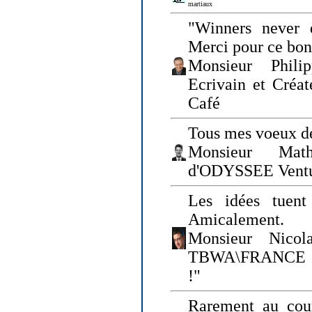
martiaux
"Winners never q
Merci pour ce bo
Monsieur Philip
Ecrivain et Créa
Café
Tous mes voeux de
Monsieur Math
d'ODYSSEE Vent
Les idées tuen
Amicalement.
Monsieur Nicol
TBWA\FRANCE et 
!"
Rarement au cour