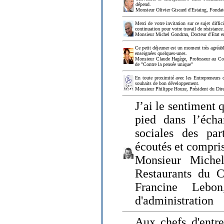
dépend.
Monsieur Olivier Giscard d'Estaing, Fonda
Merci de votre invitation sur ce sujet diffi
continuation pour votre travail de résistanc
Monsieur Michel Gondran, Docteur d'Etat e
Ce petit déjeuner est un moment très agréable
enseignées quelques-unes.
Monsieur Claude Hagège, Professeur au Col
de "Contre la pensée unique"
En toute proximité avec les Entrepreneurs 
souhaits de bon développement.
Monsieur Philippe Houze, Président du Dire
J’ai le sentiment 
pied dans l’écha
sociales des par
écoutés et compris
Monsieur Michel
Restaurants du 
Francine Lebo
d'administration
Aux chefs d'entr