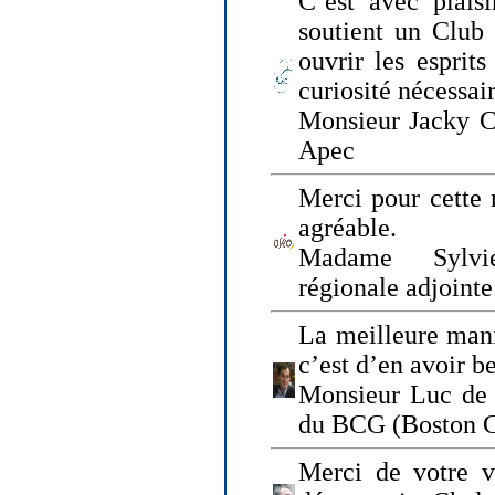
C’est avec plais
soutient un Club
ouvrir les esprit
curiosité nécessai
Monsieur Jacky Ch
Apec
Merci pour cette 
agréable.
Madame Sylvie
régionale adjoint
La meilleure mani
c’est d’en avoir b
Monsieur Luc de 
du BCG (Boston C
Merci de votre vi