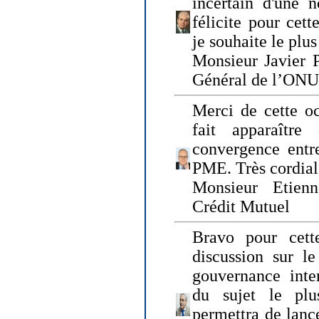
incertain d'une 
félicite pour cett
je souhaite le plu
Monsieur Javier P
Général de l’ONU
Merci de cette o
fait apparaîtr
convergence entre
PME. Très cordia
Monsieur Etienn
Crédit Mutuel
Bravo pour cett
discussion sur le
gouvernance inter
du sujet le plu
permettra de lanc