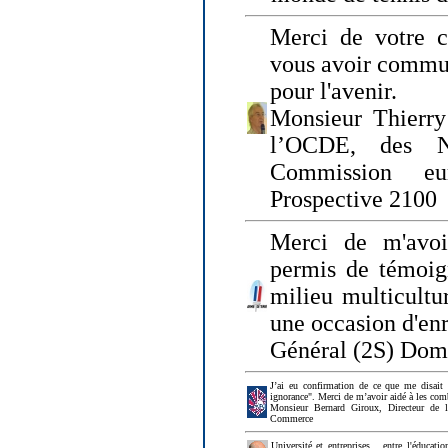
Merci de votre ch
vous avoir commu
pour l'avenir.
Monsieur Thierry
l’OCDE, des N
Commission eu
Prospective 2100
Merci de m'avoi
permis de témoig
milieu multicultur
une occasion d'en
Général (2S) Dom
J’ai eu confirmation de ce que me disait
ignorance". Merci de m’avoir aidé à les co
Monsieur Bernard Giroux, Directeur de 
Commerce
Université et entreprises... entre l'éducat