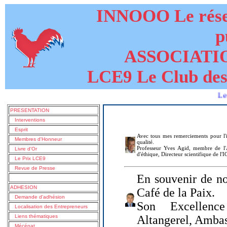
INNOOO Le résea
p
ASSOCIATI
LCE9 Le Club des
Le livre d
PRESENTATION
Interventions
Esprit
Avec tous mes remerciements pour l'i
Membres d'Honneur
qualité.
Professeur Yves Agid, membre de l'A
Livre d'Or
d'éthique, Directeur scientifique de l'
Le Prix LCE9
Revue de Presse
En souvenir de no
ADHESION
Café de la Paix.
Demande d'adhésion
Son Excellenc
Localisation des Entrepreneurs
Liens thématiques
Altangerel, Amba
Mécénat