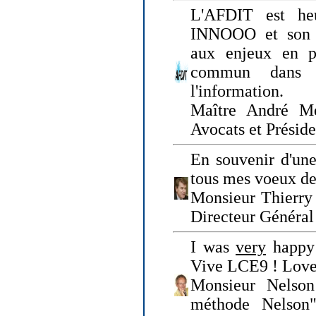
L'AFDIT est heu
INNOOO et son E
aux enjeux en pr
commun dans l
l'information.
Maître André Me
Avocats et Présid
En souvenir d'une
tous mes voeux de 
Monsieur Thierry 
Directeur Général 
I was
very
happy 
Vive LCE9 ! Love
Monsieur Nelson
méthode Nelson"