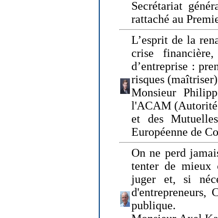
Secrétariat génér
rattaché au Premi
L’esprit de la ren
crise financière,
d’entreprise : pre
risques (maîtriser)
Monsieur Philipp
l'ACAM (Autorité 
et des Mutuelle
Européenne de Co
On ne perd jamais
tenter de mieux
juger et, si néce
d'entrepreneurs, 
publique.