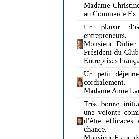
Madame Christine
au Commerce Exté
Un plaisir d’
entrepreneurs.
Monsieur Didier 
Président du Clu
Entreprises Franç
Un petit déjeune
cordialement.
Madame Anne La
Très bonne initia
une volonté com
d’être efficaces
chance.
Monsieur Françoi