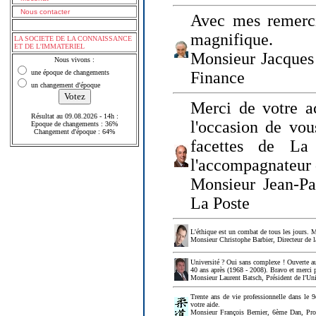
Nous contacter
Avec mes remerci
magnifique.
LA SOCIETE DE LA CONNAISSANCE
ET DE L'IMMATERIEL
Monsieur Jacques 
Nous vivons :
une époque de changements
Finance
un changement d'époque
Merci de votre a
Résultat au 09.08.2026 - 14h :
l'occasion de vou
Epoque de changements : 36%
Changement d'époque : 64%
facettes de La
l'accompagnateur 
Monsieur Jean-P
La Poste
L'éthique est un combat de tous les jours. Me
Monsieur Christophe Barbier, Directeur de l
Université ? Oui sans complexe ! Ouverte au
40 ans après (1968 - 2008). Bravo et merci 
Monsieur Laurent Batsch, Président de l'Uni
Trente ans de vie professionnelle dans le 9
votre aide.
Monsieur François Bernier, 6ème Dan, Profes