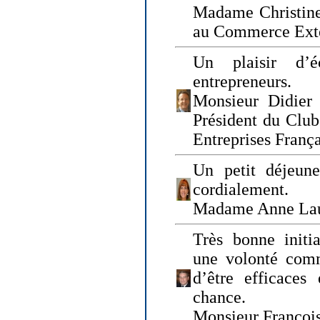
Madame Christine
au Commerce Exté
Un plaisir d’
entrepreneurs.
Monsieur Didier 
Président du Clu
Entreprises Franç
Un petit déjeune
cordialement.
Madame Anne La
Très bonne initia
une volonté com
d’être efficaces
chance.
Monsieur Françoi