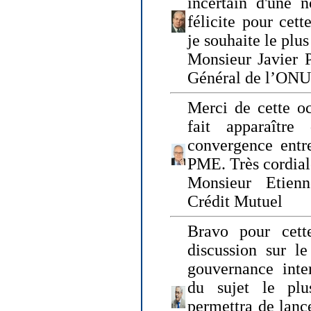
incertain d'une 
félicite pour cett
je souhaite le plu
Monsieur Javier P
Général de l’ONU
Merci de cette o
fait apparaîtr
convergence entre
PME. Très cordia
Monsieur Etienn
Crédit Mutuel
Bravo pour cett
discussion sur le
gouvernance inter
du sujet le plu
permettra de lanc