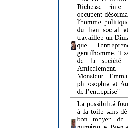
Richesse rime 
occupent désormai
l'homme politique
du lien social e
travaillée un Dim
que l'entrepr
gentilhomme. Tisse
de la société 
Amicalement.
Monsieur Emman
philosophie et Au
de l’entreprise"
La possibilité fo
à la toile sans dé
bon moyen de pr
numérique. Bien 