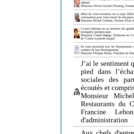
dépend.
Monsieur Olivier Giscard d'Estaing, Fonda
Merci de votre invitation sur ce sujet diffi
continuation pour votre travail de résistanc
Monsieur Michel Gondran, Docteur d'Etat e
Ce petit déjeuner est un moment très agréable
enseignées quelques-unes.
Monsieur Claude Hagège, Professeur au Col
de "Contre la pensée unique"
En toute proximité avec les Entrepreneurs 
souhaits de bon développement.
Monsieur Philippe Houze, Président du Dire
J’ai le sentiment 
pied dans l’écha
sociales des par
écoutés et compris
Monsieur Michel
Restaurants du 
Francine Lebo
d'administration
Aux chefs d'entr