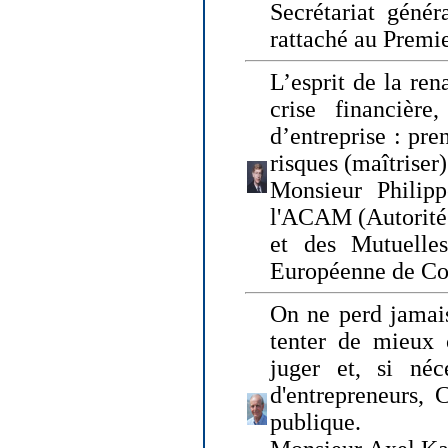
Secrétariat génér
rattaché au Premi
L’esprit de la ren
crise financière,
d’entreprise : pre
risques (maîtriser)
Monsieur Philipp
l'ACAM (Autorité 
et des Mutuelle
Européenne de Co
On ne perd jamais
tenter de mieux
juger et, si néce
d'entrepreneurs, 
publique.