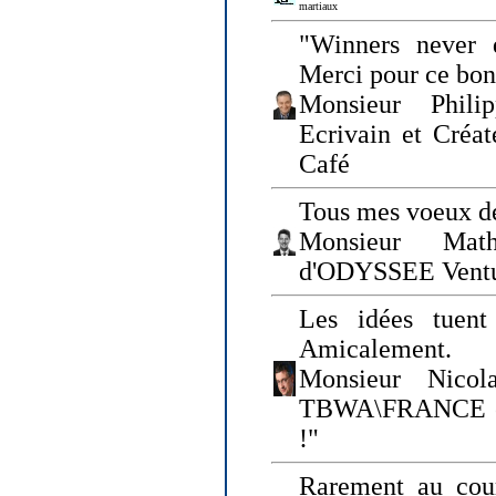
martiaux
"Winners never q
Merci pour ce bo
Monsieur Philip
Ecrivain et Créa
Café
Tous mes voeux de
Monsieur Math
d'ODYSSEE Vent
Les idées tuen
Amicalement.
Monsieur Nicol
TBWA\FRANCE et 
!"
Rarement au cour