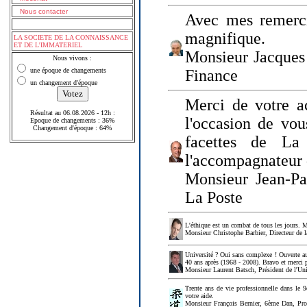
Nous contacter
Avec mes remerci
magnifique.
LA SOCIETE DE LA CONNAISSANCE
ET DE L'IMMATERIEL
Monsieur Jacques 
Nous vivons :
une époque de changements
Finance
un changement d'époque
Merci de votre a
Résultat au 06.08.2026 - 12h :
l'occasion de vou
Epoque de changements : 36%
Changement d'époque : 64%
facettes de La
l'accompagnateur 
Monsieur Jean-P
La Poste
L'éthique est un combat de tous les jours. Me
Monsieur Christophe Barbier, Directeur de l
Université ? Oui sans complexe ! Ouverte au
40 ans après (1968 - 2008). Bravo et merci 
Monsieur Laurent Batsch, Président de l'Uni
Trente ans de vie professionnelle dans le 9
votre aide.
Monsieur François Bernier, 6ème Dan, Profes