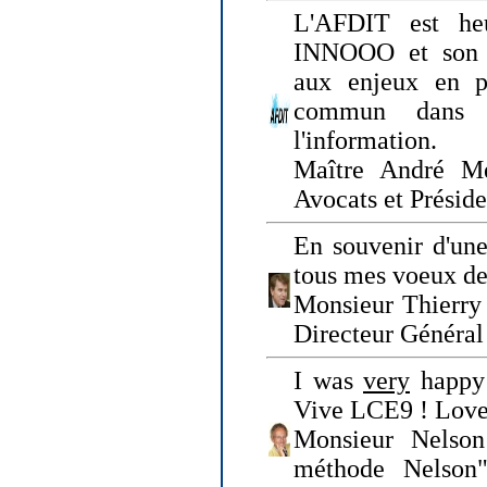
L'AFDIT est heu
INNOOO et son E
aux enjeux en pr
commun dans l
l'information.
Maître André Me
Avocats et Présid
En souvenir d'une
tous mes voeux de 
Monsieur Thierry 
Directeur Général 
I was
very
happy 
Vive LCE9 ! Love
Monsieur Nelson
méthode Nelson"