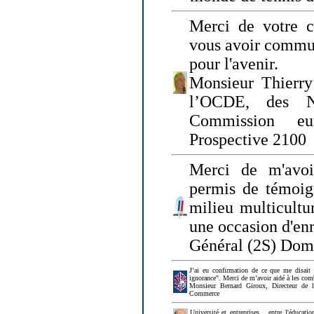
Merci de votre ch
vous avoir commu
pour l'avenir.
Monsieur Thierry
l’OCDE, des N
Commission eu
Prospective 2100
Merci de m'avoi
permis de témoig
milieu multicultur
une occasion d'en
Général (2S) Dom
J’ai eu confirmation de ce que me disait
ignorance". Merci de m’avoir aidé à les co
Monsieur Bernard Giroux, Directeur de 
Commerce
Université et entreprises... entre l'éducat