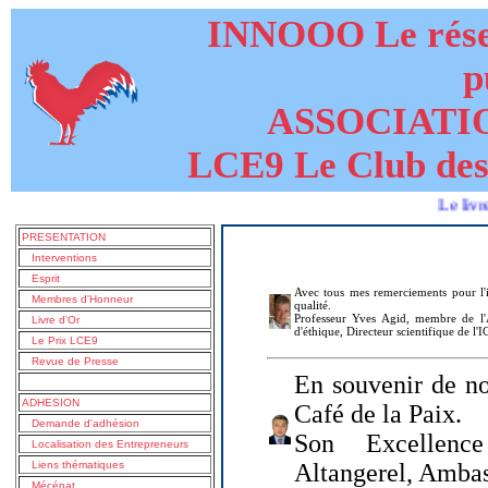
INNOOO Le résea
p
ASSOCIATI
LCE9 Le Club des
Le livre de LU
PRESENTATION
Interventions
Esprit
Avec tous mes remerciements pour l'i
Membres d'Honneur
qualité.
Professeur Yves Agid, membre de l'A
Livre d'Or
d'éthique, Directeur scientifique de l'
Le Prix LCE9
Revue de Presse
En souvenir de no
ADHESION
Café de la Paix.
Demande d'adhésion
Son Excellenc
Localisation des Entrepreneurs
Liens thématiques
Altangerel, Amba
Mécénat