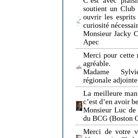
C’est avec plais
soutient un Club
ouvrir les esprit
curiosité nécessai
Monsieur Jacky Ch
Apec
Merci pour cette 
agréable.
Madame Sylvie
régionale adjoint
La meilleure mani
c’est d’en avoir b
Monsieur Luc de 
du BCG (Boston C
Merci de votre vi