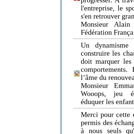
progresser. A trav
l'entreprise, le s
s'en retrouver gran
Monsieur Alain 
Fédération França
Un dynamisme 
construire les ch
doit marquer les 
comportements. 
l’âme du renouvea
Monsieur Emman
Wooops, jeu éd
éduquer les enfan
Merci pour cette 
permis des échange
à nous seuls qu'