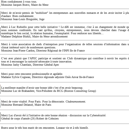
Bien cordialement à vous tous.
Monsieur Jacques Bravo, Maire du 9ème
Merci de m'avoir permis de "mobiliser" les entrepreneurs aux nouvelles menaces et de les avoir inciter à pl
d'audace. Bien cordialement.
Monsieur Jean-Louis Bruguière, Juge
Merci à Luc Rubiello pour cette belle initiative ! Le défi est immense, c'est à un changement de monde q
nous sommes confrontés. En tant qu'élus, citoyens, entrepreneurs, nous devons chercher dans l'usage 
numérique le lien social, la relation humaine, l'exemplarité. Pour renforcer nos libertés...
Madame Delphine Bürkli, Maire du 9ème arrondissement
Merci à votre association de chefs d’entreprises pour l’organisation de telles sessions d’information dans 
climat intéressé suivi de nombreuses questions.
Monsieur Jean-Pierre Cardon, Directeur Régional de l'INPI Ile de France
C’est avec plaisir que l’APEC participe et soutient un Club dynamique qui contribue à ouvrir les esprits 
tous et à encourager la curiosité nécessaire à toute innovation.
Monsieur Jacky Chatelain, Directeur Général Apec
Merci pour cette rencontre professionnelle et agréable.
Madame Sylvie Cogneau, Directrice régionale adjointe Oséo Anvar Ile-de-France
La meilleure manière d’avoir une bonne idée c’est d’en avoir beaucoup.
Monsieur Luc de Brabandere, Vice-Président du BCG (Boston Consulting Group)
Merci de votre vitalité. Pour Paris. Pour la démocratie. Chaleureusement.
Monsieur Bertrand Delanoë, Maire de Paris
Merci Luc d'avoir été à l'initiative de cette bonne réunion - discussion sur la Cybersécurité.
Général de corps d'armée (2S) Robert de Crémiers
Bravo pour le très bon esprit de ces rencontres. Longue vie et à très bientôt.