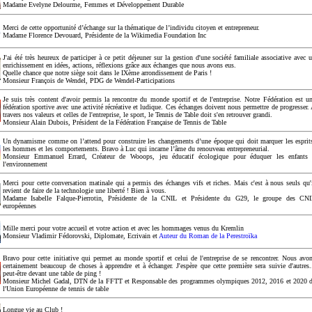
Madame Evelyne Delourme, Femmes et Développement Durable
Merci de cette opportunité d’échange sur la thématique de l’individu citoyen et entrepreneur.
Madame Florence Devouard, Présidente de la Wikimedia Foundation Inc
J'ai été très heureux de participer à ce petit déjeuner sur la gestion d'une société familiale associative avec 
enrichissement en idées, actions, réflexions grâce aux échanges que nous avons eus.
Quelle chance que notre siège soit dans le IXème arrondissement de Paris !
Monsieur François de Wendel, PDG de Wendel-Participations
Je suis très content d'avoir permis la rencontre du monde sportif et de l'entreprise. Notre Fédération est u
fédération sportive avec une activité récréative et ludique. Ces échanges doivent nous permettre de progresser.
travers nos valeurs et celles de l'entreprise, le sport, le Tennis de Table doit s'en retrouver grandi.
Monsieur Alain Dubois, Président de la Fédération Française de Tennis de Table
Un dynamisme comme on l’attend pour construire les changements d’une époque qui doit marquer les esprit
les hommes et les comportements. Bravo à Luc qui incarne l’âme du renouveau entrepreneurial.
Monsieur Emmanuel Errard, Créateur de Wooops, jeu éducatif écologique pour éduquer les enfants
l'environnement
Merci pour cette conversation matinale qui a permis des échanges vifs et riches. Mais c'est à nous seuls qu'
revient de faire de la technologie une liberté ! Bien à vous.
Madame Isabelle Falque-Pierrotin, Présidente de la CNIL et Présidente du G29, le groupe des CN
européennes
Mille merci pour votre accueil et votre action et avec les hommages venus du Kremlin
Monsieur Vladimir Fédorovski, Diplomate, Ecrivain et
Auteur du Roman de la Perestroïka
Bravo pour cette initiative qui permet au monde sportif et celui de l'entreprise de se rencontrer. Nous avo
certainement beaucoup de choses à apprendre et à échanger. J'espère que cette première sera suivie d'autres.
peut-être devant une table de ping !
Monsieur Michel Gadal, DTN de la FFTT et Responsable des programmes olympiques 2012, 2016 et 2020 
l'Union Européenne de tennis de table
Longue vie au Club !