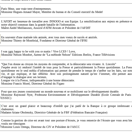
Paris 9ème, une vraie terre d'entrepreneurs.
Monsieur Hugues-Arnaud Mayer, Membre du bureau et du Conseil executif du Medef
L'AFDIT est heureuse de travailler avec INNOOO et son Equipe. La sensibilisation aux enjeux en présence e
notre objectif commun dans la grande bataille de l'information.
Maître André Meillassoux, Associé d'ATM Avocats et Président de l'AFDIT
En souvenir d'une matinée très animée, avec tous mes voeux de succès et amitiés.
Monsieur Thierry de Montbrial, Fondateur et Directeur Général de l'IFRI
I was
very
happy to be with you ce matin ! Vive LCE9 ! Love,
Monsieur Nelson Monfort, Auteur de "La méthode Nelson" Editions Berlitz, France Télévisions
"Que l'on donne au citoyen les moyens de comprendre, et la démocratie sera vivante. A. Lincoln"
J'espère avoir ici renforcé l'intérêt de tous pour la Presse et particulièrement la Presse quotidienne. La Pres
quotidienne est le seul média d’information qui permet de prendre le temps de s’arrêter sur les faits, sur not
vie, et qui explique, et fait réfléchir. Avec son prolongement naturel qu’est l’internet, elle permet aus
d’engager le dialogue avec ses lecteurs.
Longue vie à la Presse, indispensable à une bonne démocratie.
Monsieur Francis Morel, Directeur Général du Figaro
Pour que nos jeunes construisent un monde nouveau et se mobilisent sur le développement durable.
Monsieur Raymond Nyer, Professeur Environnement et Développement Durable (Ecole Centrale de Paris
ESSEC)
C'est avec un grand plaisir et beaucoup d'intérêt que j'ai parlé de la Banque à ce groupe intéressant 
chaleureux.
Madame Ariane Obolensky, Directrice Générale de la FBF (Fédération Bancaire Française)
Comme la gestion de crise est avant tout une posture d’écoute, je vous remercie de l’écoute que vous avez bi
voulu me témoigner.
Monsieur Louis Orenga, Directeur du CIV et Président de l'ASCC