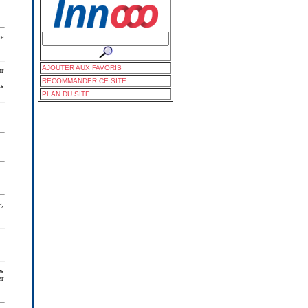
me
AJOUTER AUX FAVORIS
ur
RECOMMANDER CE SITE
ts
PLAN DU SITE
e,
es
ar