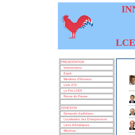
INN
LCE9
PRESENTATION
Interventions
Esprit
Membres d'Honneur
Livre d'Or
Le Prix LCE9
Revue de Presse
ADHESION
Demande d'adhésion
Localisation des Entrepreneurs
Liens thématiques
Mécénat