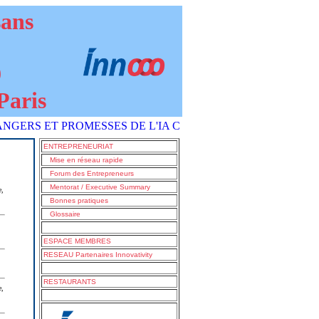
sans
9
Paris
ET PROMESSES DE L'IA COMMENT S'EN SORTIR ?" est paru P
ENTREPRENEURIAT
Mise en réseau rapide
Forum des Entrepreneurs
Mentorat / Executive Summary
e,
Bonnes pratiques
Glossaire
ESPACE MEMBRES
RESEAU Partenaires Innovativity
RESTAURANTS
e,