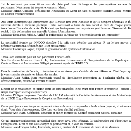
J’ai le sentiment que nous étions tous de plein pied dans l’échange et les préoccupations sociales d
participants. Nous avons été écoutés et compris. Merci.
Monsieur Michel Gueguen, Président des Restaurants du Coeur de Paris et Madame Francine Lebon, Memb
du Conseil d'administration
Aux chefs d'entreprise qui comprennent que Richesse rime avec Noblesse et qu'ils occupent désormais le rô
autrefois dévolu à l'homme politique : celui consistant à tisser du lien social et faire de chaque journ
travaillée un Dimanche de la vie. De là vient que l'entrepreneur se comporte en gentilhomme. Tisserand du li
social, il fait de la société une nouvelle Athènes ! Amicalement.
Monsieur Emmanuel Jaffelin, Agrégé de philosophie et Auteur de "Petite philosophie de l’entreprise"
La possibilité fournie par INNOOO d'accéder à la toile sans dévoiler son adresse IP est le bon moyen 
préserver sa personnalité numérique. Bien amicalement.
Monsieur Dominique Jaquet, Expert en gouvernance des systèmes d'information
Travaillons ensemble pour un bon partenariat France Corée.
Son Excellence Monsieur Chul-Ki Ju, Ambassadeur Extraordinaire et Plénipotentiaire de la République 
Corée en France et Ambassadeur Délégué permanent auprès de l'UNESCO
Dans la construction de l'avenir, il faudra travailler en réseau pour s'enrichir de nos différences. C'est l'esprit q
je vous souhaite de garder en faisant des émules.
Monsieur Alain Juillet, Haut responsable chargé de l'Intelligence économique au Secrétariat général de 
défense nationale, rattaché au Premier Ministre
L’esprit de la renaissance, en pleine sortie de crise financière, c’est avant tout l’esprit d’entreprise : prendre 
risque d’accepter les risques (maîtriser).
Monsieur Philippe Jurgensen, Président de l'ACAM (Autorité de Contrôle des Assurances et des Mutuelles) 
de la LECE (Ligue Européenne de Coopération Economique)
On ne perd jamais son temps en le passant à tenter de mieux comprendre afin de mieux juger et, si nécessair
d'agir. Votre club d'entrepreneurs, Cher Luc, est donc d'utilité publique.
Monsieur Axel Kahn, Généticien, Essayiste et ancien membre du Comité consultatif national d'éthique
Ce qui manque tragiquement aujourd'hui dans notre pays, c'est l'échange, la confrontation qui n'implique p
l'antagonisme. C'est ce que vous essayez de promouvoir et je vous en remercie.
Monsieur Jean-François Kahn, Journaliste, écrivain, créateur de l'Evènement du Jeudi et de Marianne