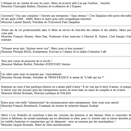
L'éthique est un combat de tous les jours. Merci de m'avoir aidé à ne pas l'oublier... Amitiés,
Monsieur Christophe Barbier, Directeur de la rédaction de L'Express
Université ? Oui sans complexe ! Ouverte aux entreprises ? Sans retenue ! C'est Dauphine telle qu'en elle-mê
40 ans après (1968 - 2008). Bravo et merci pour cette sympathique rencontre.
Monsieur Laurent Batsch, Président de l'Université Paris Dauphine
Trente ans de vie professionnelle dans le 9ème au service du bien-être des enfants et des adultes. Merci po
votre aide.
Monsieur François Bernier, 6ème Dan, Professeur d’arts martiaux à l'Institut B. Pariset, Club français d’ar
martiaux
"Winners never quit. Quitters never win". Merci pour ce bon moment !
Monsieur Philippe Bloch, Entrepreneur, Ecrivain et Créateur de la chaîne Columbus Café
Tous mes voeux de poursuite de ce succès !
Monsieur Mathieu Boillet, Président d'ODYSSEE Venture
Les idées tuent mais ne meurent pas ! Amicalement.
Monsieur Nicolas Bordas, Président de TBWA\FRANCE et auteur de "L'idée qui tue !"
Rarement au cours d’une pacifique réunion on a autant parlé d’arme ! Il est vrai que le droit d’auteur, la marqu
le brevet sont des moyens pour des entrepreneurs avertis de rester dans un esprit de conquête et de rivalité.
Monsieur Michel Bouland, Directeur juridique de DALKIA
Bravo pour cette belle "infrastructure" de communication entre entrepreneurs. Avec toute mon amitié.
Monsieur François Bourdoncle, Fondateur du moteur de recherche français Exalead
Merci à Luc Rubiello de contribuer à faire des citoyens des hommes et des femmes libres et conscients d
forces et faiblesses du monde numérique qui est désormais le nôtre, pour s'y orienter sans se laisser absorber p
les intérêts financiers et commerciaux qui les dépassent : nous ne sommes pas des marchandises !
Monsieur Jacques Boutault, Maire du 2ème arrondissement