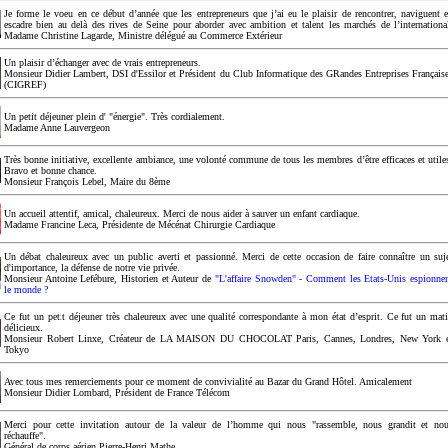
Je forme le voeu en ce début d’année que les entrepreneurs que j’ai eu le plaisir de rencontrer, naviguent 
escadre bien au delà des rives de Seine pour aborder avec ambition et talent les marchés de l’internationa
Madame Christine Lagarde, Ministre délégué au Commerce Extérieur
Un plaisir d’échanger avec de vrais entrepreneurs.
Monsieur Didier Lambert, DSI d'Essilor et Président du Club Informatique des GRandes Entreprises Français
(CIGREF)
Un petit déjeuner plein d' "énergie". Très cordialement.
Madame Anne Lauvergeon
Très bonne initiative, excellente ambiance, une volonté commune de tous les membres d’être efficaces et utile
Bravo et bonne chance.
Monsieur François Lebel, Maire du 8ème
Un accueil attentif, amical, chaleureux. Merci de nous aider à sauver un enfant cardiaque.
Madame Francine Leca, Présidente de Mécénat Chirurgie Cardiaque
Un débat chaleureux avec un public averti et passionné. Merci de cette occasion de faire connaître un suj
d'importance, la défense de notre vie privée.
Monsieur Antoine Lefébure, Historien et Auteur de
"L'affaire Snowden" - Comment les Etats-Unis espionne
le monde ?
Ce fut un petit déjeuner très chaleureux avec une qualité correspondante à mon état d’esprit. Ce fut un mat
délicieux.
Monsieur Robert Linxe, Créateur de LA MAISON DU CHOCOLAT Paris, Cannes, Londres, New York 
Tokyo
Avec tous mes remerciements pour ce moment de convivialité au Bazar du Grand Hôtel. Amicalement
Monsieur Didier Lombard, Président de France Télécom
Merci pour cette invitation autour de la valeur de l’homme qui nous "rassemble, nous grandit et no
réchauffe".
Général de corps aérien Pierre-Henri Mathe