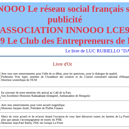
OOO Le réseau social français 
publicité
ASSOCIATION INNOOO LCE
 Le Club des Entrepreneurs de 
Le livre de LUC RUBIELLO "DANGERS 
Livre d'Or
Avec tous mes remerciements pour l'idée de ce débat, pour les questions, pour le dialogue de qualité.
Professeur Yves Agid, membre de l'Académie des sciences et du Comité consultatif national d'éthiqu
Directeur scientifique de l'ICM
En souvenir de notre entretien très amical au Café de la Paix.
Son Excellence Monsieur Radnaabazar Altangerel, Ambassadeur de Mongolie
Avec mes remerciements pour votre accueil magnifique.
Monsieur Jacques Attali, Président de PlaNet Finance
Merci de votre accueil et de m'avoir donné l'occasion de vous faire découvrir toutes les facettes de La Post
plus que jamais l'accompagnateur de toutes les PME.
Monsieur Jean-Paul Bailly, PDG du Groupe La Poste