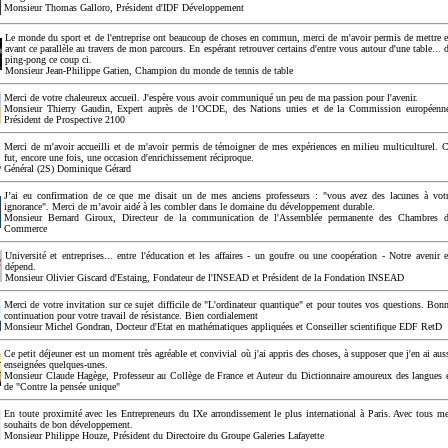
Monsieur Thomas Galloro, Président d'IDF Développement
Le monde du sport et de l'entreprise ont beaucoup de choses en commun, merci de m'avoir permis de mettre 
avant ce parallèle au travers de mon parcours. En espérant retrouver certains d'entre vous autour d'une table... 
ping-pong ce coup ci.
Monsieur Jean-Philippe Gatien, Champion du monde de tennis de table
Merci de votre chaleureux accueil. J'espère vous avoir communiqué un peu de ma passion pour l'avenir.
Monsieur Thierry Gaudin, Expert auprès de l’OCDE, des Nations unies et de la Commission européenn
Président de Prospective 2100
Merci de m'avoir accueilli et de m'avoir permis de témoigner de mes expériences en milieu multiculturel. 
fut, encore une fois, une occasion d'enrichissement réciproque.
Général (2S) Dominique Gérard
J’ai eu confirmation de ce que me disait un de mes anciens professeurs : "vous avez des lacunes à vot
ignorance". Merci de m’avoir aidé à les combler dans le domaine du développement durable.
Monsieur Bernard Giroux, Directeur de la communication de l'Assemblée permanente des Chambres 
Commerce
Université et entreprises... entre l'éducation et les affaires - un goufre ou une coopération - Notre avenir 
dépend.
Monsieur Olivier Giscard d'Estaing, Fondateur de l'INSEAD et Président de la Fondation INSEAD
Merci de votre invitation sur ce sujet difficile de "L'ordinateur quantique" et pour toutes vos questions. Bon
continuation pour votre travail de résistance. Bien cordialement
Monsieur Michel Gondran, Docteur d'Etat en mathématiques appliquées et Conseiller scientifique EDF RetD
Ce petit déjeuner est un moment très agréable et convivial où j'ai appris des choses, à supposer que j'en ai aus
enseignées quelques-unes.
Monsieur Claude Hagège, Professeur au Collège de France et Auteur du Dictionnaire amoureux des langues 
de "Contre la pensée unique"
En toute proximité avec les Entrepreneurs du IXe arrondissement le plus international à Paris. Avec tous m
souhaits de bon développement.
Monsieur Philippe Houze, Président du Directoire du Groupe Galeries Lafayette