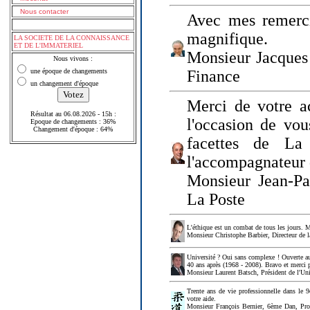
Nous contacter
Avec mes remerci
magnifique.
LA SOCIETE DE LA CONNAISSANCE
ET DE L'IMMATERIEL
Monsieur Jacques 
Nous vivons :
une époque de changements
Finance
un changement d'époque
Merci de votre a
Résultat au 06.08.2026 - 15h :
l'occasion de vou
Epoque de changements : 36%
Changement d'époque : 64%
facettes de La
l'accompagnateur 
Monsieur Jean-P
La Poste
L'éthique est un combat de tous les jours. Me
Monsieur Christophe Barbier, Directeur de l
Université ? Oui sans complexe ! Ouverte au
40 ans après (1968 - 2008). Bravo et merci 
Monsieur Laurent Batsch, Président de l'Uni
Trente ans de vie professionnelle dans le 9
votre aide.
Monsieur François Bernier, 6ème Dan, Profes