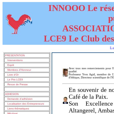
INNOOO Le résea
p
ASSOCIATI
LCE9 Le Club des
Le livre d
PRESENTATION
Interventions
Esprit
Avec tous mes remerciements pour l'i
Membres d'Honneur
qualité.
Professeur Yves Agid, membre de l'A
Livre d'Or
d'éthique, Directeur scientifique de l'
Le Prix LCE9
Revue de Presse
En souvenir de no
ADHESION
Café de la Paix.
Demande d'adhésion
Son Excellenc
Localisation des Entrepreneurs
Liens thématiques
Altangerel, Amba
Mécénat