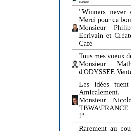
martiaux
"Winners never q
Merci pour ce bo
Monsieur Philip
Ecrivain et Créa
Café
Tous mes voeux de
Monsieur Math
d'ODYSSEE Vent
Les idées tuen
Amicalement.
Monsieur Nicol
TBWA\FRANCE et 
!"
Rarement au cour