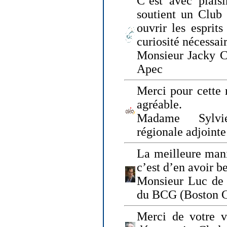
C’est avec plais
soutient un Club
ouvrir les esprit
curiosité nécessai
Monsieur Jacky Ch
Apec
Merci pour cette 
agréable.
Madame Sylvie
régionale adjoint
La meilleure mani
c’est d’en avoir b
Monsieur Luc de 
du BCG (Boston C
Merci de votre vi