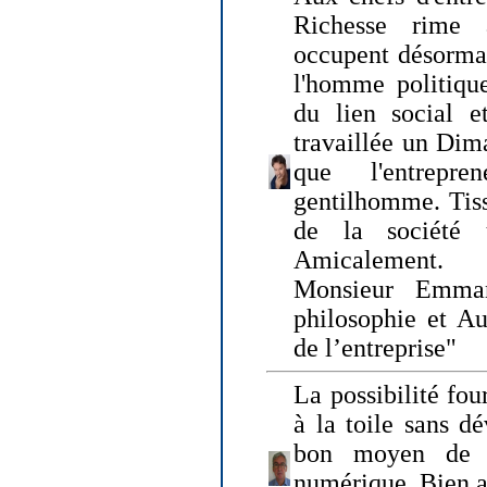
Richesse rime 
occupent désormai
l'homme politique
du lien social e
travaillée un Dim
que l'entrepr
gentilhomme. Tisse
de la société 
Amicalement.
Monsieur Emman
philosophie et Au
de l’entreprise"
La possibilité fo
à la toile sans dé
bon moyen de pr
numérique. Bien 