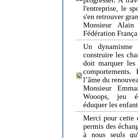
progresser. A trav
l'entreprise, le s
s'en retrouver gran
Monsieur Alain 
Fédération França
Un dynamisme 
construire les ch
doit marquer les 
comportements. 
l’âme du renouvea
Monsieur Emman
Wooops, jeu éd
éduquer les enfan
Merci pour cette 
permis des échange
à nous seuls qu'