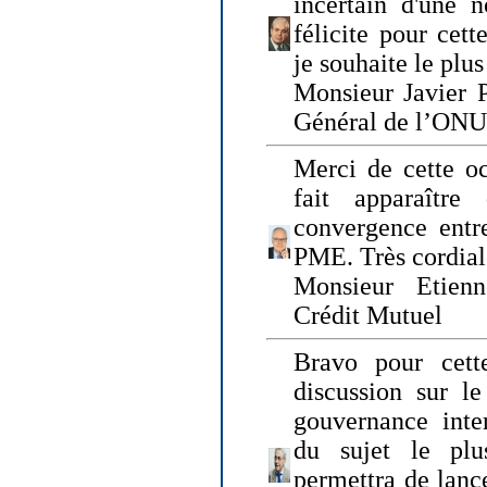
incertain d'une 
félicite pour cett
je souhaite le plu
Monsieur Javier P
Général de l’ONU
Merci de cette o
fait apparaîtr
convergence entre
PME. Très cordia
Monsieur Etienn
Crédit Mutuel
Bravo pour cett
discussion sur le
gouvernance inter
du sujet le plu
permettra de lanc