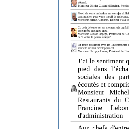
dépend.
Monsieur Olivier Giscard d'Estaing, Fonda
Merci de votre invitation sur ce sujet diffi
continuation pour votre travail de résistanc
Monsieur Michel Gondran, Docteur d'Etat e
Ce petit déjeuner est un moment très agréable
enseignées quelques-unes.
Monsieur Claude Hagège, Professeur au Col
de "Contre la pensée unique"
En toute proximité avec les Entrepreneurs 
souhaits de bon développement.
Monsieur Philippe Houze, Président du Dire
J’ai le sentiment 
pied dans l’écha
sociales des par
écoutés et compris
Monsieur Michel
Restaurants du 
Francine Lebo
d'administration
Aux chefs d'entr