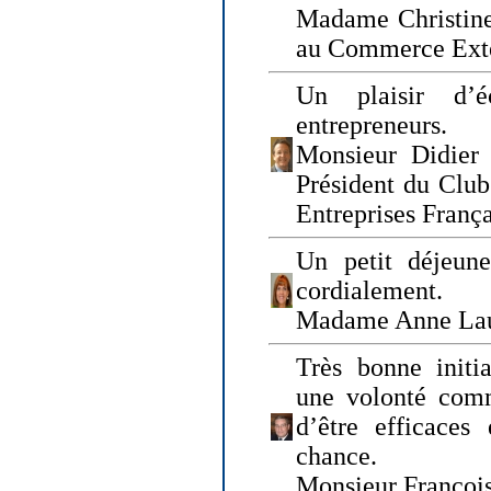
Madame Christine
au Commerce Exté
Un plaisir d’
entrepreneurs.
Monsieur Didier 
Président du Clu
Entreprises Franç
Un petit déjeune
cordialement.
Madame Anne La
Très bonne initia
une volonté com
d’être efficaces
chance.
Monsieur Françoi