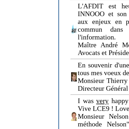
L'AFDIT est heu
INNOOO et son E
aux enjeux en pr
commun dans l
l'information.
Maître André Me
Avocats et Présid
En souvenir d'une
tous mes voeux de 
Monsieur Thierry 
Directeur Général 
I was
very
happy 
Vive LCE9 ! Love
Monsieur Nelson
méthode Nelson"