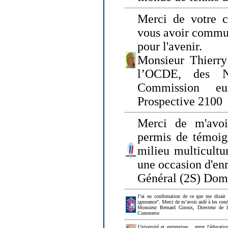
Merci de votre ch
vous avoir commu
pour l'avenir.
Monsieur Thierry
l’OCDE, des N
Commission eu
Prospective 2100
Merci de m'avoi
permis de témoig
milieu multicultur
une occasion d'en
Général (2S) Dom
J’ai eu confirmation de ce que me disait
ignorance". Merci de m’avoir aidé à les co
Monsieur Bernard Giroux, Directeur de 
Commerce
Université et entreprises... entre l'éducat