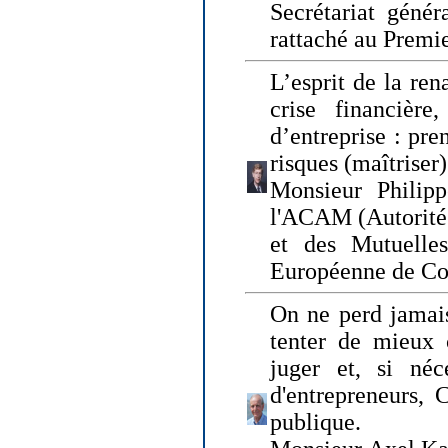
Secrétariat génér
rattaché au Premi
L’esprit de la ren
crise financière,
d’entreprise : pre
risques (maîtriser)
Monsieur Philipp
l'ACAM (Autorité 
et des Mutuelle
Européenne de Co
On ne perd jamais
tenter de mieux
juger et, si néce
d'entrepreneurs, 
publique.