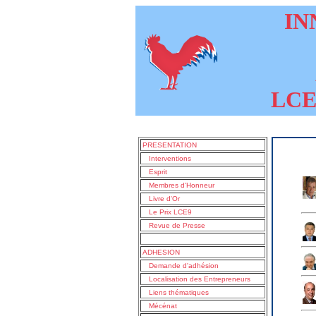
INN
LCE9
PRESENTATION
Interventions
Esprit
Membres d'Honneur
Livre d'Or
Le Prix LCE9
Revue de Presse
ADHESION
Demande d'adhésion
Localisation des Entrepreneurs
Liens thématiques
Mécénat