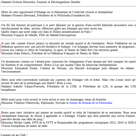
Madame Evelyne Delourme, Femmes et Développement Durable
Merci de cette opportunité d’échange sur la thématique de l’individu citoyen et entrepreneur.
Madame Florence Devouard, Présidente de la Wikimedia Foundation Inc
J'ai été très heureux de participer à ce petit déjeuner sur la gestion d'une société familiale associative avec 
enrichissement en idées, actions, réflexions grâce aux échanges que nous avons eus.
Quelle chance que notre siège soit dans le IXème arrondissement de Paris !
Monsieur François de Wendel, PDG de Wendel-Participations
Je suis très content d'avoir permis la rencontre du monde sportif et de l'entreprise. Notre Fédération est u
fédération sportive avec une activité récréative et ludique. Ces échanges doivent nous permettre de progresser.
travers nos valeurs et celles de l'entreprise, le sport, le Tennis de Table doit s'en retrouver grandi.
Monsieur Alain Dubois, Président de la Fédération Française de Tennis de Table
Un dynamisme comme on l’attend pour construire les changements d’une époque qui doit marquer les esprit
les hommes et les comportements. Bravo à Luc qui incarne l’âme du renouveau entrepreneurial.
Monsieur Emmanuel Errard, Créateur de Wooops, jeu éducatif écologique pour éduquer les enfants
l'environnement
Merci pour cette conversation matinale qui a permis des échanges vifs et riches. Mais c'est à nous seuls qu'
revient de faire de la technologie une liberté ! Bien à vous.
Madame Isabelle Falque-Pierrotin, Présidente de la CNIL et Présidente du G29, le groupe des CN
européennes
Mille merci pour votre accueil et votre action et avec les hommages venus du Kremlin
Monsieur Vladimir Fédorovski, Diplomate, Ecrivain et
Auteur du Roman de la Perestroïka
Bravo pour cette initiative qui permet au monde sportif et celui de l'entreprise de se rencontrer. Nous avo
certainement beaucoup de choses à apprendre et à échanger. J'espère que cette première sera suivie d'autres.
peut-être devant une table de ping !
Monsieur Michel Gadal, DTN de la FFTT et Responsable des programmes olympiques 2012, 2016 et 2020 
l'Union Européenne de tennis de table
Longue vie au Club !