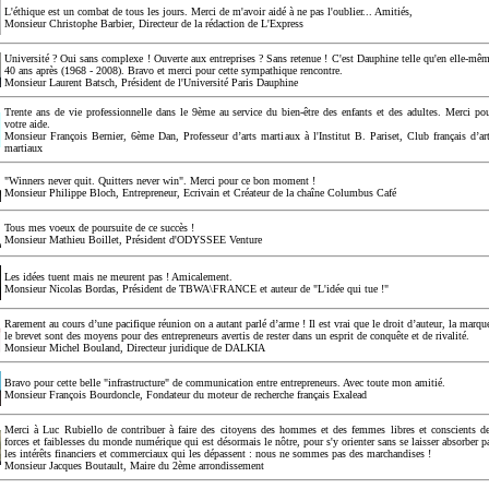
L'éthique est un combat de tous les jours. Merci de m'avoir aidé à ne pas l'oublier... Amitiés,
Monsieur Christophe Barbier, Directeur de la rédaction de L'Express
Université ? Oui sans complexe ! Ouverte aux entreprises ? Sans retenue ! C'est Dauphine telle qu'en elle-mê
40 ans après (1968 - 2008). Bravo et merci pour cette sympathique rencontre.
Monsieur Laurent Batsch, Président de l'Université Paris Dauphine
Trente ans de vie professionnelle dans le 9ème au service du bien-être des enfants et des adultes. Merci po
votre aide.
Monsieur François Bernier, 6ème Dan, Professeur d’arts martiaux à l'Institut B. Pariset, Club français d’ar
martiaux
"Winners never quit. Quitters never win". Merci pour ce bon moment !
Monsieur Philippe Bloch, Entrepreneur, Ecrivain et Créateur de la chaîne Columbus Café
Tous mes voeux de poursuite de ce succès !
Monsieur Mathieu Boillet, Président d'ODYSSEE Venture
Les idées tuent mais ne meurent pas ! Amicalement.
Monsieur Nicolas Bordas, Président de TBWA\FRANCE et auteur de "L'idée qui tue !"
Rarement au cours d’une pacifique réunion on a autant parlé d’arme ! Il est vrai que le droit d’auteur, la marqu
le brevet sont des moyens pour des entrepreneurs avertis de rester dans un esprit de conquête et de rivalité.
Monsieur Michel Bouland, Directeur juridique de DALKIA
Bravo pour cette belle "infrastructure" de communication entre entrepreneurs. Avec toute mon amitié.
Monsieur François Bourdoncle, Fondateur du moteur de recherche français Exalead
Merci à Luc Rubiello de contribuer à faire des citoyens des hommes et des femmes libres et conscients d
forces et faiblesses du monde numérique qui est désormais le nôtre, pour s'y orienter sans se laisser absorber p
les intérêts financiers et commerciaux qui les dépassent : nous ne sommes pas des marchandises !
Monsieur Jacques Boutault, Maire du 2ème arrondissement