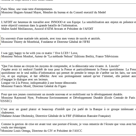
Paris 9ème, une vraie terre d'entrepreneurs.
Monsieur Hugues-Arnaud Mayer, Membre du bureau et du Conseil executif du Medef
L'AFDIT est heureuse de travailler avec INNOOO et son Equipe. La sensibilisation aux enjeux en présence e
notre objectif commun dans la grande bataille de l'information.
Maître André Meillassoux, Associé d'ATM Avocats et Président de l'AFDIT
En souvenir d'une matinée très animée, avec tous mes voeux de succès et amitiés.
Monsieur Thierry de Montbrial, Fondateur et Directeur Général de l'IFRI
I was
very
happy to be with you ce matin ! Vive LCE9 ! Love,
Monsieur Nelson Monfort, Auteur de "La méthode Nelson" Editions Berlitz, France Télévisions
"Que l'on donne au citoyen les moyens de comprendre, et la démocratie sera vivante. A. Lincoln"
J'espère avoir ici renforcé l'intérêt de tous pour la Presse et particulièrement la Presse quotidienne. La Pres
quotidienne est le seul média d’information qui permet de prendre le temps de s’arrêter sur les faits, sur not
vie, et qui explique, et fait réfléchir. Avec son prolongement naturel qu’est l’internet, elle permet aus
d’engager le dialogue avec ses lecteurs.
Longue vie à la Presse, indispensable à une bonne démocratie.
Monsieur Francis Morel, Directeur Général du Figaro
Pour que nos jeunes construisent un monde nouveau et se mobilisent sur le développement durable.
Monsieur Raymond Nyer, Professeur Environnement et Développement Durable (Ecole Centrale de Paris
ESSEC)
C'est avec un grand plaisir et beaucoup d'intérêt que j'ai parlé de la Banque à ce groupe intéressant 
chaleureux.
Madame Ariane Obolensky, Directrice Générale de la FBF (Fédération Bancaire Française)
Comme la gestion de crise est avant tout une posture d’écoute, je vous remercie de l’écoute que vous avez bi
voulu me témoigner.
Monsieur Louis Orenga, Directeur du CIV et Président de l'ASCC