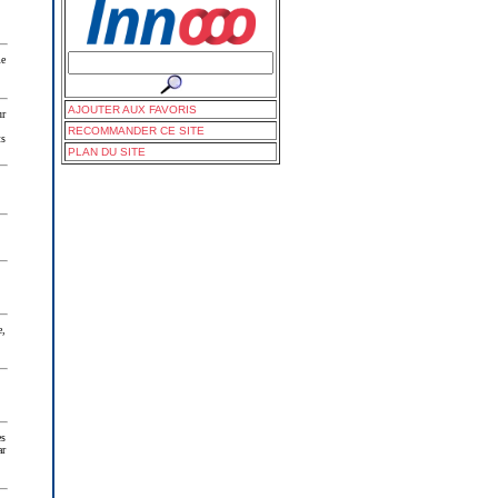
me
AJOUTER AUX FAVORIS
ur
RECOMMANDER CE SITE
ts
PLAN DU SITE
e,
es
ar