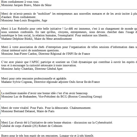
Bien cordialement à vous tous.
Monsieur Jacques Bravo, Maire du 9ème
Merci de m'avoir permis de "mobiliser" les entrepreneurs aux nouvelles menaces et de les avoir inciter à pl
d'audace. Bien cordialement.
Monsieur Jean-Louis Bruguière, Juge
Merci à Luc Rubiello pour cette belle initiative ! Le défi est immense, c'est à un changement de monde q
nous sommes confrontés. En tant qu'élus, citoyens, entrepreneurs, nous devons chercher dans l'usage 
numérique le lien social, la relation humaine, l'exemplarité. Pour renforcer nos libertés...
Madame Delphine Bürkli, Maire du 9ème arrondissement
Merci à votre association de chefs d’entreprises pour l’organisation de telles sessions d’information dans 
climat intéressé suivi de nombreuses questions.
Monsieur Jean-Pierre Cardon, Directeur Régional de l'INPI Ile de France
C’est avec plaisir que l’APEC participe et soutient un Club dynamique qui contribue à ouvrir les esprits 
tous et à encourager la curiosité nécessaire à toute innovation.
Monsieur Jacky Chatelain, Directeur Général Apec
Merci pour cette rencontre professionnelle et agréable.
Madame Sylvie Cogneau, Directrice régionale adjointe Oséo Anvar Ile-de-France
La meilleure manière d’avoir une bonne idée c’est d’en avoir beaucoup.
Monsieur Luc de Brabandere, Vice-Président du BCG (Boston Consulting Group)
Merci de votre vitalité. Pour Paris. Pour la démocratie. Chaleureusement.
Monsieur Bertrand Delanoë, Maire de Paris
Merci Luc d'avoir été à l'initiative de cette bonne réunion - discussion sur la Cybersécurité.
Général de corps d'armée (2S) Robert de Crémiers
Bravo pour le très bon esprit de ces rencontres. Longue vie et à très bientôt.