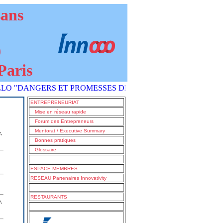
sans
9
Paris
ANGERS ET PROMESSES DE L'IA COMMENT S'EN SORTIR ?" est
ENTREPRENEURIAT
Mise en réseau rapide
Forum des Entrepreneurs
Mentorat / Executive Summary
e,
Bonnes pratiques
Glossaire
ESPACE MEMBRES
RESEAU Partenaires Innovativity
RESTAURANTS
e,