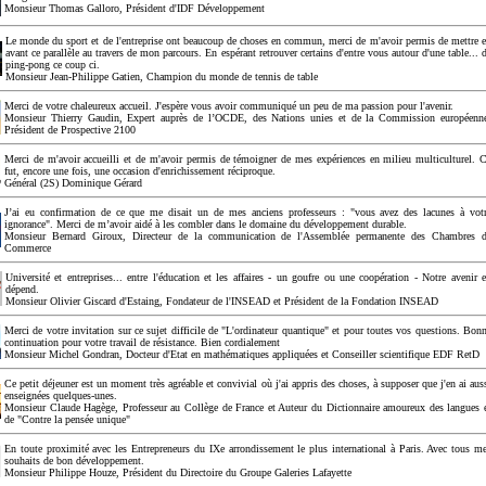
Monsieur Thomas Galloro, Président d'IDF Développement
Le monde du sport et de l'entreprise ont beaucoup de choses en commun, merci de m'avoir permis de mettre 
avant ce parallèle au travers de mon parcours. En espérant retrouver certains d'entre vous autour d'une table... 
ping-pong ce coup ci.
Monsieur Jean-Philippe Gatien, Champion du monde de tennis de table
Merci de votre chaleureux accueil. J'espère vous avoir communiqué un peu de ma passion pour l'avenir.
Monsieur Thierry Gaudin, Expert auprès de l’OCDE, des Nations unies et de la Commission européenn
Président de Prospective 2100
Merci de m'avoir accueilli et de m'avoir permis de témoigner de mes expériences en milieu multiculturel. 
fut, encore une fois, une occasion d'enrichissement réciproque.
Général (2S) Dominique Gérard
J’ai eu confirmation de ce que me disait un de mes anciens professeurs : "vous avez des lacunes à vot
ignorance". Merci de m’avoir aidé à les combler dans le domaine du développement durable.
Monsieur Bernard Giroux, Directeur de la communication de l'Assemblée permanente des Chambres 
Commerce
Université et entreprises... entre l'éducation et les affaires - un goufre ou une coopération - Notre avenir 
dépend.
Monsieur Olivier Giscard d'Estaing, Fondateur de l'INSEAD et Président de la Fondation INSEAD
Merci de votre invitation sur ce sujet difficile de "L'ordinateur quantique" et pour toutes vos questions. Bon
continuation pour votre travail de résistance. Bien cordialement
Monsieur Michel Gondran, Docteur d'Etat en mathématiques appliquées et Conseiller scientifique EDF RetD
Ce petit déjeuner est un moment très agréable et convivial où j'ai appris des choses, à supposer que j'en ai aus
enseignées quelques-unes.
Monsieur Claude Hagège, Professeur au Collège de France et Auteur du Dictionnaire amoureux des langues 
de "Contre la pensée unique"
En toute proximité avec les Entrepreneurs du IXe arrondissement le plus international à Paris. Avec tous m
souhaits de bon développement.
Monsieur Philippe Houze, Président du Directoire du Groupe Galeries Lafayette