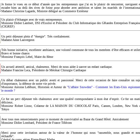
Je forme le voeu en ce début d’année que les entrepreneurs que j’ai eu le plaisir de rencontrer, naviguent 
escadre bien au delà des rives de Seine pour aborder avec ambition et talent les marchés de l’internationa
Madame Christine Lagarde, Ministre délégué au Commerce Extérieur
Un plaisir d’échanger avec de vrais entrepreneurs.
Monsieur Didier Lambert, DSI d'Essilor et Président du Club Informatique des GRandes Entreprises Français
(CIGREF)
Un petit déjeuner plein d' "énergie". Très cordialement.
Madame Anne Lauvergeon
Très bonne initiative, excellente ambiance, une volonté commune de tous les membres d’être efficaces et utile
Bravo et bonne chance.
Monsieur François Lebel, Maire du 8ème
Un accueil attentif, amical, chaleureux. Merci de nous aider à sauver un enfant cardiaque.
Madame Francine Leca, Présidente de Mécénat Chirurgie Cardiaque
Un débat chaleureux avec un public averti et passionné. Merci de cette occasion de faire connaître un suj
d'importance, la défense de notre vie privée.
Monsieur Antoine Lefébure, Historien et Auteur de
"L'affaire Snowden" - Comment les Etats-Unis espionne
le monde ?
Ce fut un petit déjeuner très chaleureux avec une qualité correspondante à mon état d’esprit. Ce fut un mat
délicieux.
Monsieur Robert Linxe, Créateur de LA MAISON DU CHOCOLAT Paris, Cannes, Londres, New York 
Tokyo
Avec tous mes remerciements pour ce moment de convivialité au Bazar du Grand Hôtel. Amicalement
Monsieur Didier Lombard, Président de France Télécom
Merci pour cette invitation autour de la valeur de l’homme qui nous "rassemble, nous grandit et no
réchauffe".
Général de corps aérien Pierre-Henri Mathe