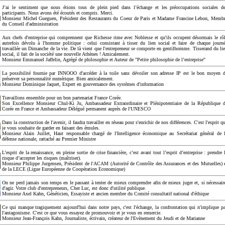
J’ai le sentiment que nous étions tous de plein pied dans l’échange et les préoccupations sociales d
participants. Nous avons été écoutés et compris. Merci.
Monsieur Michel Gueguen, Président des Restaurants du Coeur de Paris et Madame Francine Lebon, Memb
du Conseil d'administration
Aux chefs d'entreprise qui comprennent que Richesse rime avec Noblesse et qu'ils occupent désormais le rô
autrefois dévolu à l'homme politique : celui consistant à tisser du lien social et faire de chaque journ
travaillée un Dimanche de la vie. De là vient que l'entrepreneur se comporte en gentilhomme. Tisserand du li
social, il fait de la société une nouvelle Athènes ! Amicalement.
Monsieur Emmanuel Jaffelin, Agrégé de philosophie et Auteur de "Petite philosophie de l’entreprise"
La possibilité fournie par INNOOO d'accéder à la toile sans dévoiler son adresse IP est le bon moyen 
préserver sa personnalité numérique. Bien amicalement.
Monsieur Dominique Jaquet, Expert en gouvernance des systèmes d'information
Travaillons ensemble pour un bon partenariat France Corée.
Son Excellence Monsieur Chul-Ki Ju, Ambassadeur Extraordinaire et Plénipotentiaire de la République 
Corée en France et Ambassadeur Délégué permanent auprès de l'UNESCO
Dans la construction de l'avenir, il faudra travailler en réseau pour s'enrichir de nos différences. C'est l'esprit q
je vous souhaite de garder en faisant des émules.
Monsieur Alain Juillet, Haut responsable chargé de l'Intelligence économique au Secrétariat général de 
défense nationale, rattaché au Premier Ministre
L’esprit de la renaissance, en pleine sortie de crise financière, c’est avant tout l’esprit d’entreprise : prendre 
risque d’accepter les risques (maîtriser).
Monsieur Philippe Jurgensen, Président de l'ACAM (Autorité de Contrôle des Assurances et des Mutuelles) 
de la LECE (Ligue Européenne de Coopération Economique)
On ne perd jamais son temps en le passant à tenter de mieux comprendre afin de mieux juger et, si nécessair
d'agir. Votre club d'entrepreneurs, Cher Luc, est donc d'utilité publique.
Monsieur Axel Kahn, Généticien, Essayiste et ancien membre du Comité consultatif national d'éthique
Ce qui manque tragiquement aujourd'hui dans notre pays, c'est l'échange, la confrontation qui n'implique p
l'antagonisme. C'est ce que vous essayez de promouvoir et je vous en remercie.
Monsieur Jean-François Kahn, Journaliste, écrivain, créateur de l'Evènement du Jeudi et de Marianne