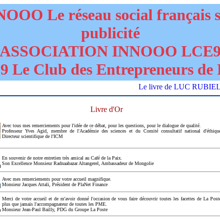
OOO Le réseau social français 
publicité
ASSOCIATION INNOOO LCE
 Le Club des Entrepreneurs de 
Le livre de LUC RUBIELLO "D
Livre d'Or
Avec tous mes remerciements pour l'idée de ce débat, pour les questions, pour le dialogue de qualité.
Professeur Yves Agid, membre de l'Académie des sciences et du Comité consultatif national d'éthiqu
Directeur scientifique de l'ICM
En souvenir de notre entretien très amical au Café de la Paix.
Son Excellence Monsieur Radnaabazar Altangerel, Ambassadeur de Mongolie
Avec mes remerciements pour votre accueil magnifique.
Monsieur Jacques Attali, Président de PlaNet Finance
Merci de votre accueil et de m'avoir donné l'occasion de vous faire découvrir toutes les facettes de La Post
plus que jamais l'accompagnateur de toutes les PME.
Monsieur Jean-Paul Bailly, PDG du Groupe La Poste