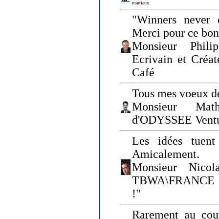
martiaux
"Winners never q
Merci pour ce bo
Monsieur Philip
Ecrivain et Créa
Café
Tous mes voeux de
Monsieur Math
d'ODYSSEE Vent
Les idées tuen
Amicalement.
Monsieur Nicol
TBWA\FRANCE et 
!"
Rarement au cour