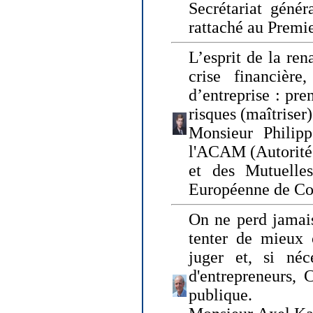
Secrétariat génér
rattaché au Premi
L’esprit de la ren
crise financière,
d’entreprise : pre
risques (maîtriser)
Monsieur Philipp
l'ACAM (Autorité 
et des Mutuelle
Européenne de Co
On ne perd jamais
tenter de mieux
juger et, si néce
d'entrepreneurs, 
publique.