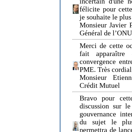
incertain d'une 
félicite pour cett
je souhaite le plu
Monsieur Javier P
Général de l’ONU
Merci de cette o
fait apparaîtr
convergence entre
PME. Très cordia
Monsieur Etienn
Crédit Mutuel
Bravo pour cett
discussion sur le
gouvernance inter
du sujet le plu
permettra de lanc