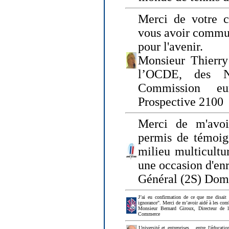
Merci de votre ch
vous avoir commu
pour l'avenir.
Monsieur Thierry
l’OCDE, des N
Commission eu
Prospective 2100
Merci de m'avoi
permis de témoig
milieu multicultur
une occasion d'en
Général (2S) Dom
J’ai eu confirmation de ce que me disait
ignorance". Merci de m’avoir aidé à les co
Monsieur Bernard Giroux, Directeur de 
Commerce
Université et entreprises... entre l'éducat