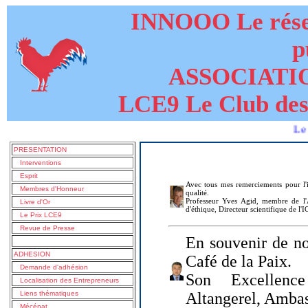
INNOOO Le résea
p
ASSOCIATI
LCE9 Le Club des
Le livre de
PRESENTATION
Interventions
Esprit
Avec tous mes remerciements pour l'i
Membres d'Honneur
qualité.
Professeur Yves Agid, membre de l'A
Livre d'Or
d'éthique, Directeur scientifique de l'
Le Prix LCE9
Revue de Presse
En souvenir de no
ADHESION
Café de la Paix.
Demande d'adhésion
Son Excellenc
Localisation des Entrepreneurs
Liens thématiques
Altangerel, Amba
Mécénat