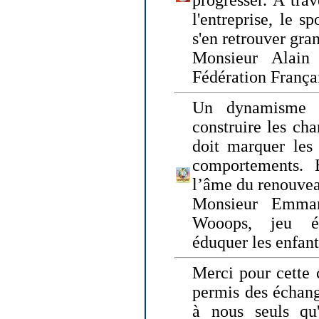
progresser. A trav
l'entreprise, le s
s'en retrouver gran
Monsieur Alain 
Fédération França
Un dynamisme 
construire les ch
doit marquer les 
comportements. 
l’âme du renouvea
Monsieur Emman
Wooops, jeu éd
éduquer les enfan
Merci pour cette 
permis des échange
à nous seuls qu'