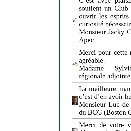
C’est avec plais
soutient un Club
ouvrir les esprit
curiosité nécessai
Monsieur Jacky Ch
Apec
Merci pour cette 
agréable.
Madame Sylvie
régionale adjoint
La meilleure mani
c’est d’en avoir b
Monsieur Luc de 
du BCG (Boston C
Merci de votre vi