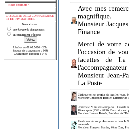
Nous contacter
Avec mes remerci
magnifique.
LA SOCIETE DE LA CONNAISSANCE
ET DE L'IMMATERIEL
Monsieur Jacques 
Nous vivons :
une époque de changements
Finance
un changement d'époque
Merci de votre a
Résultat au 06.08.2026 - 20h :
l'occasion de vou
Epoque de changements : 36%
Changement d'époque : 64%
facettes de La
l'accompagnateur 
Monsieur Jean-P
La Poste
L'éthique est un combat de tous les jours. Me
Monsieur Christophe Barbier, Directeur de l
Université ? Oui sans complexe ! Ouverte au
40 ans après (1968 - 2008). Bravo et merci 
Monsieur Laurent Batsch, Président de l'Uni
Trente ans de vie professionnelle dans le 9
votre aide.
Monsieur François Bernier, 6ème Dan, Profes