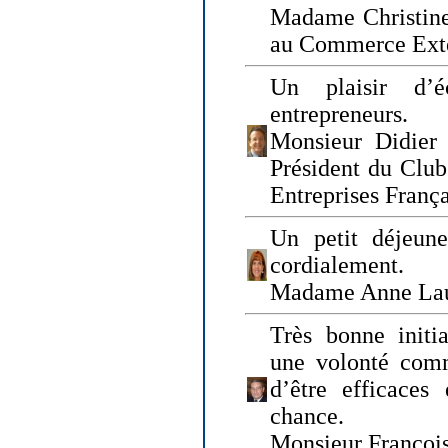
Madame Christine
au Commerce Exté
Un plaisir d’
entrepreneurs.
Monsieur Didier 
Président du Clu
Entreprises Franç
Un petit déjeune
cordialement.
Madame Anne La
Très bonne initia
une volonté com
d’être efficaces
chance.
Monsieur Françoi