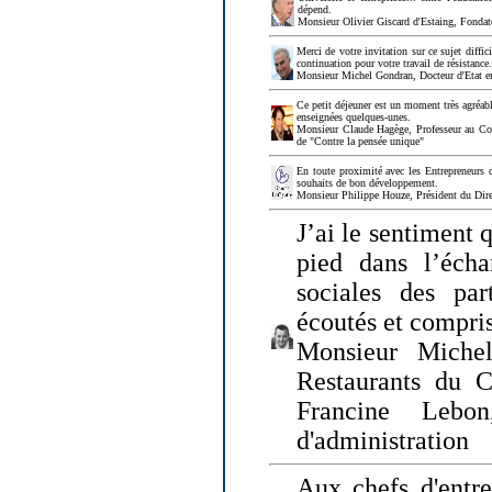
dépend.
Monsieur Olivier Giscard d'Estaing, Fonda
Merci de votre invitation sur ce sujet diffi
continuation pour votre travail de résistanc
Monsieur Michel Gondran, Docteur d'Etat e
Ce petit déjeuner est un moment très agréable
enseignées quelques-unes.
Monsieur Claude Hagège, Professeur au Col
de "Contre la pensée unique"
En toute proximité avec les Entrepreneurs 
souhaits de bon développement.
Monsieur Philippe Houze, Président du Dire
J’ai le sentiment 
pied dans l’écha
sociales des par
écoutés et compris
Monsieur Michel
Restaurants du 
Francine Lebo
d'administration
Aux chefs d'entr