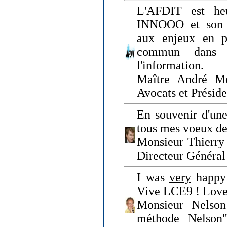
L'AFDIT est heu
INNOOO et son E
aux enjeux en pr
commun dans l
l'information.
Maître André Me
Avocats et Présid
En souvenir d'une
tous mes voeux de 
Monsieur Thierry 
Directeur Général 
I was
very
happy 
Vive LCE9 ! Love
Monsieur Nelson
méthode Nelson"