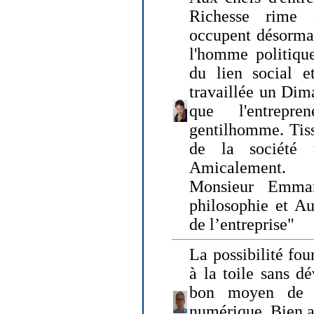
Richesse rime 
occupent désormai
l'homme politique
du lien social e
travaillée un Dim
que l'entrepr
gentilhomme. Tisse
de la société 
Amicalement.
Monsieur Emman
philosophie et Au
de l’entreprise"
La possibilité fo
à la toile sans dé
bon moyen de pr
numérique. Bien 