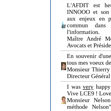
L'AFDIT est heu
INNOOO et son E
aux enjeux en pr
commun dans l
l'information.
Maître André Me
Avocats et Présid
En souvenir d'une
tous mes voeux de 
Monsieur Thierry 
Directeur Général 
I was
very
happy 
Vive LCE9 ! Love
Monsieur Nelson
méthode Nelson"