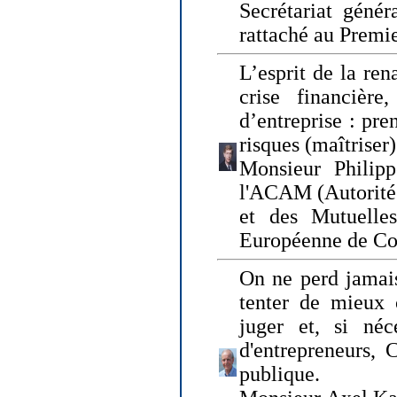
Secrétariat génér
rattaché au Premi
L’esprit de la ren
crise financière,
d’entreprise : pre
risques (maîtriser)
Monsieur Philipp
l'ACAM (Autorité 
et des Mutuelle
Européenne de Co
On ne perd jamais
tenter de mieux
juger et, si néce
d'entrepreneurs, 
publique.