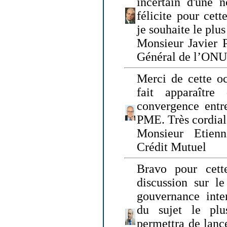
incertain d'une 
félicite pour cett
je souhaite le plu
Monsieur Javier P
Général de l’ONU
Merci de cette o
fait apparaîtr
convergence entre
PME. Très cordia
Monsieur Etienn
Crédit Mutuel
Bravo pour cett
discussion sur le
gouvernance inter
du sujet le plu
permettra de lanc