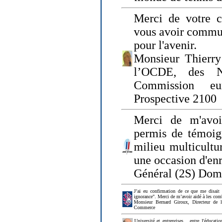
Merci de votre ch
vous avoir commu
pour l'avenir.
Monsieur Thierry
l’OCDE, des N
Commission eu
Prospective 2100
Merci de m'avoi
permis de témoig
milieu multicultur
une occasion d'en
Général (2S) Dom
J’ai eu confirmation de ce que me disait
ignorance". Merci de m’avoir aidé à les co
Monsieur Bernard Giroux, Directeur de 
Commerce
Université et entreprises... entre l'éducat