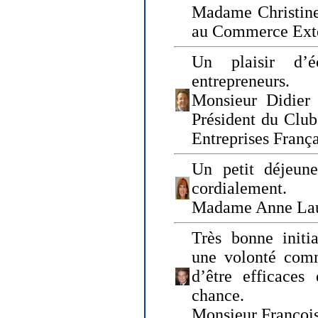
Madame Christine
au Commerce Exté
Un plaisir d’
entrepreneurs.
Monsieur Didier 
Président du Clu
Entreprises Franç
Un petit déjeune
cordialement.
Madame Anne La
Très bonne initia
une volonté com
d’être efficaces
chance.
Monsieur Françoi