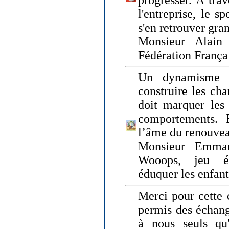
progresser. A trav
l'entreprise, le s
s'en retrouver gran
Monsieur Alain 
Fédération França
Un dynamisme 
construire les ch
doit marquer les 
comportements. 
l’âme du renouvea
Monsieur Emman
Wooops, jeu éd
éduquer les enfan
Merci pour cette 
permis des échange
à nous seuls qu'