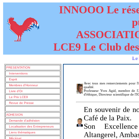
INNOOO Le résea
p
ASSOCIATI
LCE9 Le Club des
Le livre de
PRESENTATION
Interventions
Esprit
Avec tous mes remerciements pour l'i
Membres d'Honneur
qualité.
Professeur Yves Agid, membre de l'A
Livre d'Or
d'éthique, Directeur scientifique de l'
Le Prix LCE9
Revue de Presse
En souvenir de no
ADHESION
Café de la Paix.
Demande d'adhésion
Son Excellenc
Localisation des Entrepreneurs
Liens thématiques
Altangerel, Amba
Mécénat