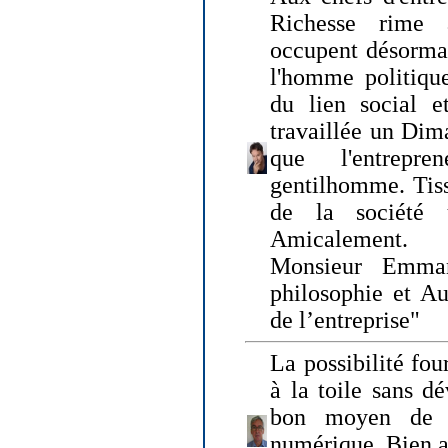
Richesse rime 
occupent désormai
l'homme politique
du lien social e
travaillée un Dim
que l'entrepr
gentilhomme. Tisse
de la société 
Amicalement.
Monsieur Emman
philosophie et Au
de l’entreprise"
La possibilité fo
à la toile sans dé
bon moyen de pr
numérique. Bien 