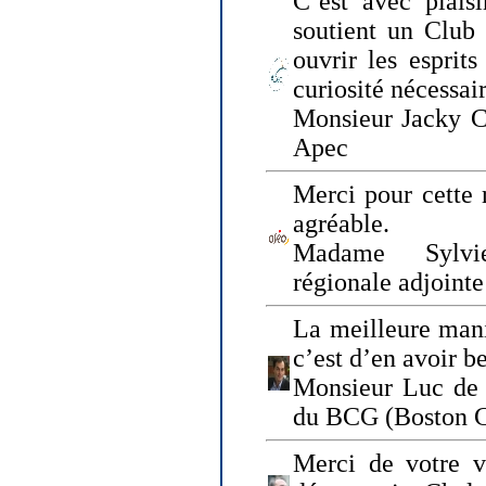
C’est avec plais
soutient un Club
ouvrir les esprit
curiosité nécessai
Monsieur Jacky Ch
Apec
Merci pour cette 
agréable.
Madame Sylvie
régionale adjoint
La meilleure mani
c’est d’en avoir b
Monsieur Luc de 
du BCG (Boston C
Merci de votre vi