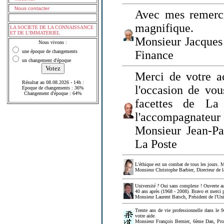
Nous contacter
Avec mes remerci
magnifique.
LA SOCIETE DE LA CONNAISSANCE
ET DE L'IMMATERIEL
Monsieur Jacques 
Nous vivons :
une époque de changements
Finance
un changement d'époque
Merci de votre a
Résultat au 08.08.2026 - 14h :
l'occasion de vou
Epoque de changements : 36%
Changement d'époque : 64%
facettes de La
l'accompagnateur 
Monsieur Jean-P
La Poste
L'éthique est un combat de tous les jours. Me
Monsieur Christophe Barbier, Directeur de l
Université ? Oui sans complexe ! Ouverte au
40 ans après (1968 - 2008). Bravo et merci 
Monsieur Laurent Batsch, Président de l'Uni
Trente ans de vie professionnelle dans le 9
votre aide.
Monsieur François Bernier, 6ème Dan, Profes