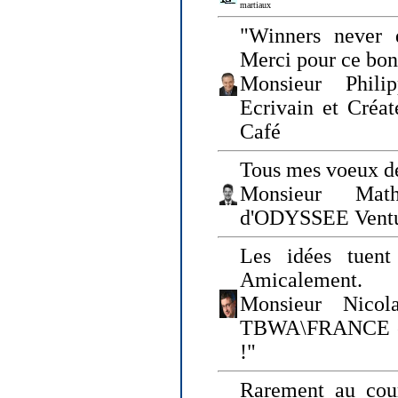
martiaux
"Winners never q
Merci pour ce bo
Monsieur Philip
Ecrivain et Créa
Café
Tous mes voeux de
Monsieur Math
d'ODYSSEE Vent
Les idées tuen
Amicalement.
Monsieur Nicol
TBWA\FRANCE et 
!"
Rarement au cour