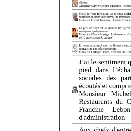
dépend.
Monsieur Olivier Giscard d'Estaing, Fonda
Merci de votre invitation sur ce sujet diffi
continuation pour votre travail de résistanc
Monsieur Michel Gondran, Docteur d'Etat e
Ce petit déjeuner est un moment très agréable
enseignées quelques-unes.
Monsieur Claude Hagège, Professeur au Col
de "Contre la pensée unique"
En toute proximité avec les Entrepreneurs 
souhaits de bon développement.
Monsieur Philippe Houze, Président du Dire
J’ai le sentiment 
pied dans l’écha
sociales des par
écoutés et compris
Monsieur Michel
Restaurants du 
Francine Lebo
d'administration
Aux chefs d'entr