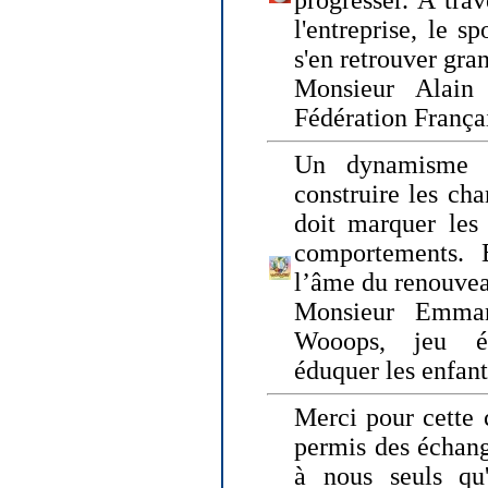
progresser. A trav
l'entreprise, le s
s'en retrouver gran
Monsieur Alain 
Fédération França
Un dynamisme 
construire les ch
doit marquer les 
comportements. 
l’âme du renouvea
Monsieur Emman
Wooops, jeu éd
éduquer les enfan
Merci pour cette 
permis des échange
à nous seuls qu'