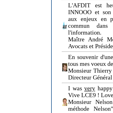
L'AFDIT est heu
INNOOO et son E
aux enjeux en pr
commun dans l
l'information.
Maître André Me
Avocats et Présid
En souvenir d'une
tous mes voeux de 
Monsieur Thierry 
Directeur Général 
I was
very
happy 
Vive LCE9 ! Love
Monsieur Nelson
méthode Nelson"