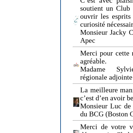
C’est avec plais
soutient un Club
ouvrir les esprit
curiosité nécessai
Monsieur Jacky Ch
Apec
Merci pour cette 
agréable.
Madame Sylvie
régionale adjoint
La meilleure mani
c’est d’en avoir b
Monsieur Luc de 
du BCG (Boston C
Merci de votre vi