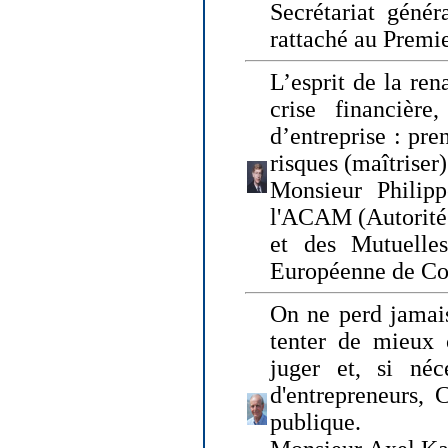
Secrétariat génér
rattaché au Premi
L’esprit de la ren
crise financière,
d’entreprise : pre
risques (maîtriser)
Monsieur Philipp
l'ACAM (Autorité 
et des Mutuelle
Européenne de Co
On ne perd jamais
tenter de mieux
juger et, si néce
d'entrepreneurs, 
publique.