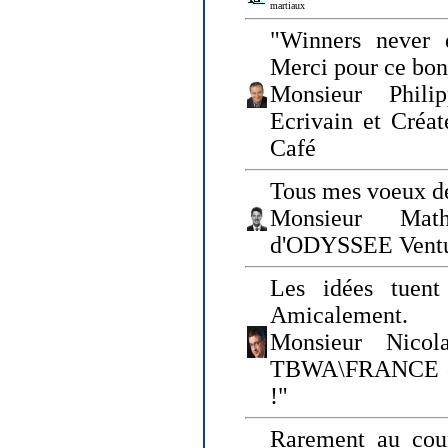
martiaux
"Winners never q
Merci pour ce bo
Monsieur Philip
Ecrivain et Créa
Café
Tous mes voeux de
Monsieur Math
d'ODYSSEE Vent
Les idées tuen
Amicalement.
Monsieur Nicol
TBWA\FRANCE et 
!"
Rarement au cour