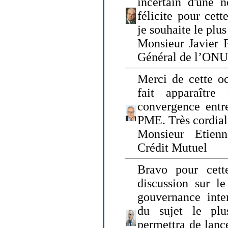
incertain d'une 
félicite pour cett
je souhaite le plu
Monsieur Javier P
Général de l’ONU
Merci de cette o
fait apparaîtr
convergence entre
PME. Très cordia
Monsieur Etienn
Crédit Mutuel
Bravo pour cett
discussion sur le
gouvernance inter
du sujet le plu
permettra de lanc