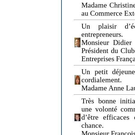
Madame Christine
au Commerce Exté
Un plaisir d’
entrepreneurs.
Monsieur Didier 
Président du Clu
Entreprises Franç
Un petit déjeune
cordialement.
Madame Anne La
Très bonne initia
une volonté com
d’être efficaces
chance.
Monsieur Françoi