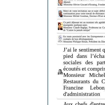
dépend.
Monsieur Olivier Giscard d'Estaing, Fonda
Merci de votre invitation sur ce sujet diffi
continuation pour votre travail de résistanc
Monsieur Michel Gondran, Docteur d'Etat e
Ce petit déjeuner est un moment très agréable
enseignées quelques-unes.
Monsieur Claude Hagège, Professeur au Col
de "Contre la pensée unique"
En toute proximité avec les Entrepreneurs 
souhaits de bon développement.
Monsieur Philippe Houze, Président du Dire
J’ai le sentiment 
pied dans l’écha
sociales des par
écoutés et compris
Monsieur Michel
Restaurants du 
Francine Lebo
d'administration
Aux chefs d'entr