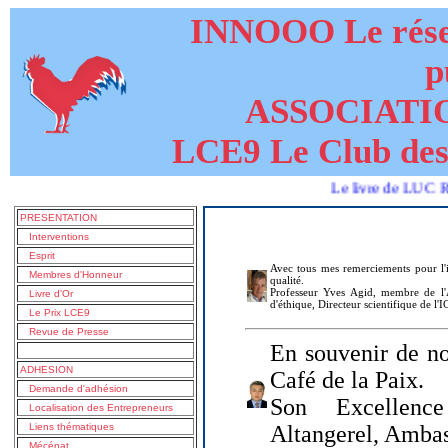
INNOOO Le résea
p
ASSOCIATI
LCE9 Le Club des
Le livre de LUC RUBIEL
PRESENTATION
Interventions
Esprit
Avec tous mes remerciements pour l'i
Membres d'Honneur
qualité.
Professeur Yves Agid, membre de l'A
Livre d'Or
d'éthique, Directeur scientifique de l'
Le Prix LCE9
Revue de Presse
En souvenir de no
ADHESION
Café de la Paix.
Demande d'adhésion
Son Excellenc
Localisation des Entrepreneurs
Liens thématiques
Altangerel, Amba
Mécénat