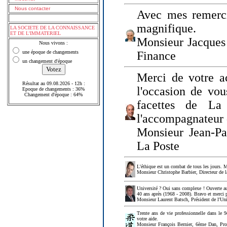
Nous contacter
Avec mes remerci
magnifique.
LA SOCIETE DE LA CONNAISSANCE
ET DE L'IMMATERIEL
Monsieur Jacques 
Nous vivons :
une époque de changements
Finance
un changement d'époque
Merci de votre a
Résultat au 09.08.2026 - 12h :
l'occasion de vou
Epoque de changements : 36%
Changement d'époque : 64%
facettes de La
l'accompagnateur 
Monsieur Jean-P
La Poste
L'éthique est un combat de tous les jours. Me
Monsieur Christophe Barbier, Directeur de l
Université ? Oui sans complexe ! Ouverte au
40 ans après (1968 - 2008). Bravo et merci 
Monsieur Laurent Batsch, Président de l'Uni
Trente ans de vie professionnelle dans le 9
votre aide.
Monsieur François Bernier, 6ème Dan, Profes