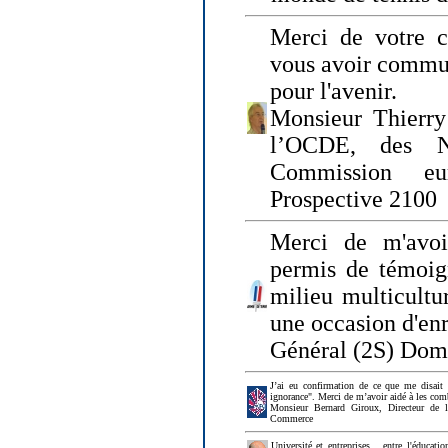
Merci de votre ch
vous avoir commu
pour l'avenir.
Monsieur Thierry
l’OCDE, des N
Commission eu
Prospective 2100
Merci de m'avoi
permis de témoig
milieu multicultur
une occasion d'en
Général (2S) Dom
J’ai eu confirmation de ce que me disait
ignorance". Merci de m’avoir aidé à les co
Monsieur Bernard Giroux, Directeur de 
Commerce
Université et entreprises... entre l'éducat