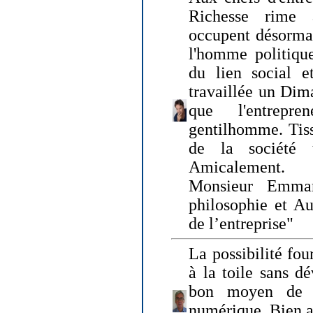
Richesse rime 
occupent désormai
l'homme politique
du lien social e
travaillée un Dim
que l'entrepr
gentilhomme. Tisse
de la société 
Amicalement.
Monsieur Emman
philosophie et Au
de l’entreprise"
La possibilité fo
à la toile sans dé
bon moyen de pr
numérique. Bien 