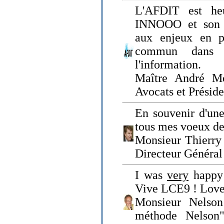
L'AFDIT est heu
INNOOO et son E
aux enjeux en pr
commun dans l
l'information.
Maître André Me
Avocats et Présid
En souvenir d'une
tous mes voeux de 
Monsieur Thierry 
Directeur Général 
I was
very
happy 
Vive LCE9 ! Love
Monsieur Nelson
méthode Nelson"