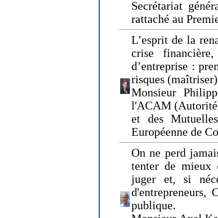
Secrétariat génér
rattaché au Premi
L’esprit de la ren
crise financière,
d’entreprise : pre
risques (maîtriser)
Monsieur Philipp
l'ACAM (Autorité 
et des Mutuelle
Européenne de Co
On ne perd jamais
tenter de mieux
juger et, si néce
d'entrepreneurs, 
publique.