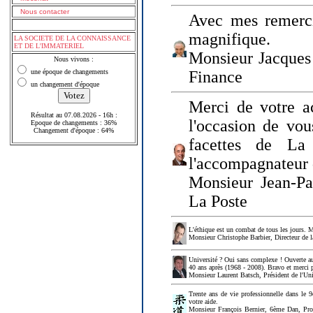
Nous contacter
Avec mes remerci
magnifique.
LA SOCIETE DE LA CONNAISSANCE
ET DE L'IMMATERIEL
Monsieur Jacques 
Nous vivons :
une époque de changements
Finance
un changement d'époque
Merci de votre a
Résultat au 07.08.2026 - 16h :
l'occasion de vou
Epoque de changements : 36%
Changement d'époque : 64%
facettes de La
l'accompagnateur 
Monsieur Jean-P
La Poste
L'éthique est un combat de tous les jours. Me
Monsieur Christophe Barbier, Directeur de l
Université ? Oui sans complexe ! Ouverte au
40 ans après (1968 - 2008). Bravo et merci 
Monsieur Laurent Batsch, Président de l'Uni
Trente ans de vie professionnelle dans le 9
votre aide.
Monsieur François Bernier, 6ème Dan, Profes