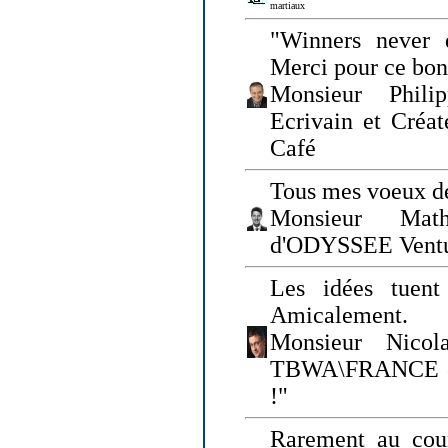
martiaux
"Winners never q
Merci pour ce bo
Monsieur Philip
Ecrivain et Créa
Café
Tous mes voeux de
Monsieur Math
d'ODYSSEE Vent
Les idées tuen
Amicalement.
Monsieur Nicol
TBWA\FRANCE et 
!"
Rarement au cour