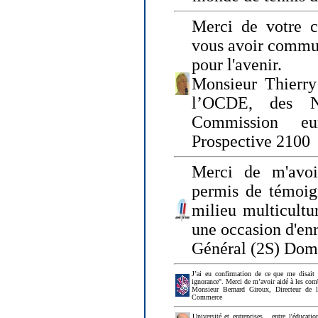
Merci de votre ch
vous avoir commu
pour l'avenir.
Monsieur Thierry
l’OCDE, des N
Commission eu
Prospective 2100
Merci de m'avoi
permis de témoig
milieu multicultur
une occasion d'en
Général (2S) Dom
J’ai eu confirmation de ce que me disait
ignorance". Merci de m’avoir aidé à les co
Monsieur Bernard Giroux, Directeur de 
Commerce
Université et entreprises... entre l'éducat