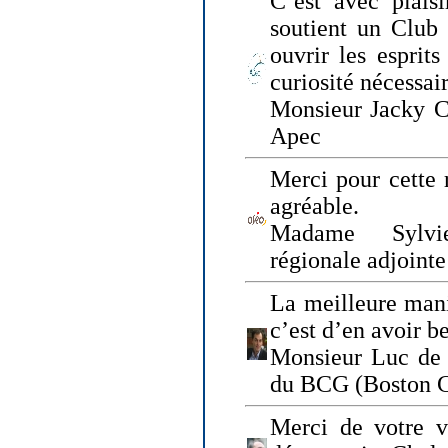
C’est avec plais
soutient un Club
ouvrir les esprit
curiosité nécessai
Monsieur Jacky Ch
Apec
Merci pour cette 
agréable.
Madame Sylvie
régionale adjoint
La meilleure mani
c’est d’en avoir b
Monsieur Luc de 
du BCG (Boston C
Merci de votre vi