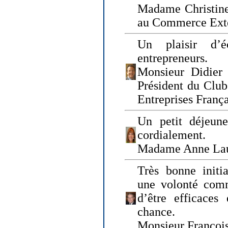
Madame Christine
au Commerce Exté
Un plaisir d’
entrepreneurs.
Monsieur Didier 
Président du Clu
Entreprises Franç
Un petit déjeune
cordialement.
Madame Anne La
Très bonne initia
une volonté com
d’être efficaces
chance.
Monsieur Françoi