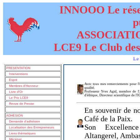
INNOOO Le résea
p
ASSOCIATI
LCE9 Le Club des
Le livre de
PRESENTATION
Interventions
Esprit
Avec tous mes remerciements pour l'i
Membres d'Honneur
qualité.
Professeur Yves Agid, membre de l'A
Livre d'Or
d'éthique, Directeur scientifique de l'
Le Prix LCE9
Revue de Presse
En souvenir de no
ADHESION
Café de la Paix.
Demande d'adhésion
Son Excellenc
Localisation des Entrepreneurs
Liens thématiques
Altangerel, Amba
Mécénat