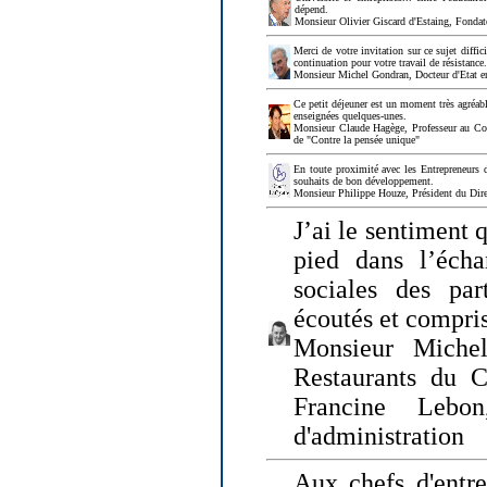
dépend.
Monsieur Olivier Giscard d'Estaing, Fonda
Merci de votre invitation sur ce sujet diffi
continuation pour votre travail de résistanc
Monsieur Michel Gondran, Docteur d'Etat e
Ce petit déjeuner est un moment très agréable
enseignées quelques-unes.
Monsieur Claude Hagège, Professeur au Col
de "Contre la pensée unique"
En toute proximité avec les Entrepreneurs 
souhaits de bon développement.
Monsieur Philippe Houze, Président du Dire
J’ai le sentiment 
pied dans l’écha
sociales des par
écoutés et compris
Monsieur Michel
Restaurants du 
Francine Lebo
d'administration
Aux chefs d'entr