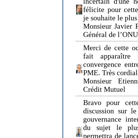
incertain d'une 
félicite pour cett
je souhaite le plu
Monsieur Javier P
Général de l’ONU
Merci de cette o
fait apparaîtr
convergence entre
PME. Très cordia
Monsieur Etienn
Crédit Mutuel
Bravo pour cett
discussion sur le
gouvernance inter
du sujet le plu
permettra de lanc