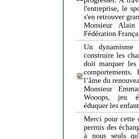
progresser. A trav
l'entreprise, le s
s'en retrouver gran
Monsieur Alain 
Fédération França
Un dynamisme 
construire les ch
doit marquer les 
comportements. 
l’âme du renouvea
Monsieur Emman
Wooops, jeu éd
éduquer les enfan
Merci pour cette 
permis des échange
à nous seuls qu'