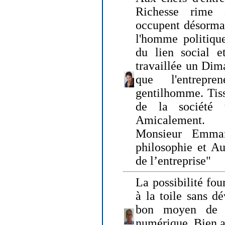
Richesse rime 
occupent désormai
l'homme politique
du lien social e
travaillée un Dim
que l'entrepr
gentilhomme. Tisse
de la société 
Amicalement.
Monsieur Emman
philosophie et Au
de l’entreprise"
La possibilité fo
à la toile sans dé
bon moyen de pr
numérique. Bien 