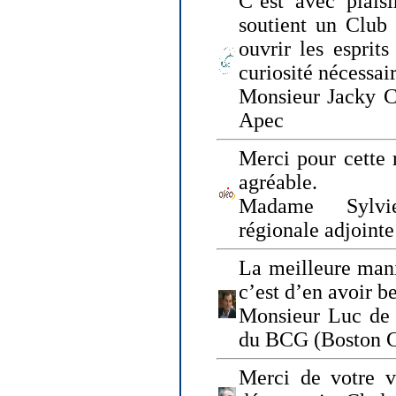
C’est avec plais
soutient un Club
ouvrir les esprit
curiosité nécessai
Monsieur Jacky Ch
Apec
Merci pour cette 
agréable.
Madame Sylvie
régionale adjoint
La meilleure mani
c’est d’en avoir b
Monsieur Luc de 
du BCG (Boston C
Merci de votre vi