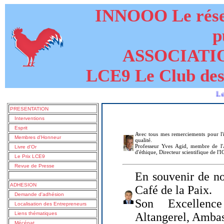
INNOOO Le résea
p
ASSOCIATI
LCE9 Le Club des
Le livre d
PRESENTATION
Interventions
Esprit
Avec tous mes remerciements pour l'i
Membres d'Honneur
qualité.
Professeur Yves Agid, membre de l'A
Livre d'Or
d'éthique, Directeur scientifique de l'
Le Prix LCE9
Revue de Presse
En souvenir de no
ADHESION
Café de la Paix.
Demande d'adhésion
Son Excellenc
Localisation des Entrepreneurs
Liens thématiques
Altangerel, Amba
Mécénat