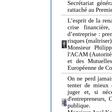
Secrétariat génér
rattaché au Premi
L’esprit de la ren
crise financière,
d’entreprise : pre
risques (maîtriser)
Monsieur Philipp
l'ACAM (Autorité 
et des Mutuelle
Européenne de Co
On ne perd jamais
tenter de mieux
juger et, si néce
d'entrepreneurs, 
publique.