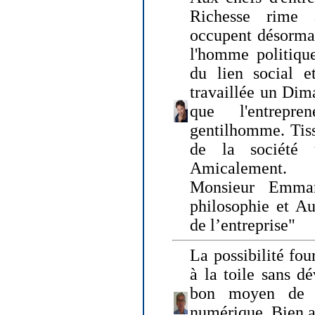
Richesse rime 
occupent désormai
l'homme politique
du lien social e
travaillée un Dim
que l'entrepr
gentilhomme. Tisse
de la société 
Amicalement.
Monsieur Emman
philosophie et Au
de l’entreprise"
La possibilité fo
à la toile sans dé
bon moyen de pr
numérique. Bien 