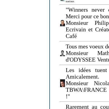
martiaux
"Winners never q
Merci pour ce bo
Monsieur Philip
Ecrivain et Créa
Café
Tous mes voeux de
Monsieur Math
d'ODYSSEE Vent
Les idées tuen
Amicalement.
Monsieur Nicol
TBWA\FRANCE et 
!"
Rarement au cour