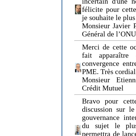
incertain d'une 
félicite pour cett
je souhaite le plu
Monsieur Javier P
Général de l’ONU
Merci de cette o
fait apparaîtr
convergence entre
PME. Très cordia
Monsieur Etienn
Crédit Mutuel
Bravo pour cett
discussion sur le
gouvernance inter
du sujet le plu
permettra de lanc