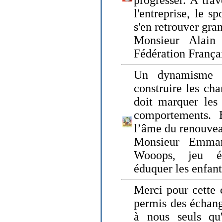
progresser. A trav
l'entreprise, le s
s'en retrouver gran
Monsieur Alain 
Fédération França
Un dynamisme 
construire les ch
doit marquer les 
comportements. 
l’âme du renouvea
Monsieur Emman
Wooops, jeu éd
éduquer les enfan
Merci pour cette 
permis des échange
à nous seuls qu'