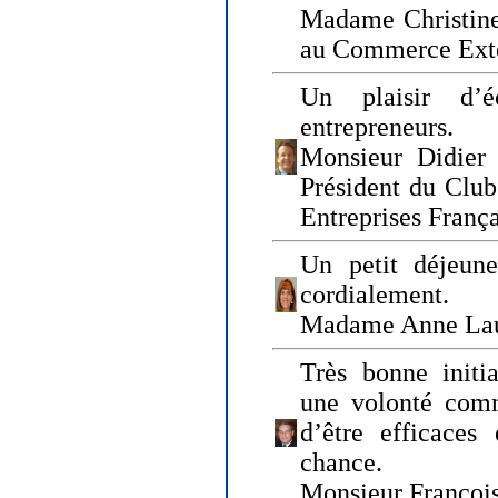
Madame Christine
au Commerce Exté
Un plaisir d’
entrepreneurs.
Monsieur Didier 
Président du Clu
Entreprises Franç
Un petit déjeune
cordialement.
Madame Anne La
Très bonne initia
une volonté com
d’être efficaces
chance.
Monsieur Françoi