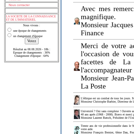
Nous contacter
Avec mes remerci
magnifique.
LA SOCIETE DE LA CONNAISSANCE
ET DE L'IMMATERIEL
Monsieur Jacques 
Nous vivons :
une époque de changements
Finance
un changement d'époque
Merci de votre a
Résultat au 08.08.2026 - 18h :
l'occasion de vou
Epoque de changements : 36%
Changement d'époque : 64%
facettes de La
l'accompagnateur 
Monsieur Jean-P
La Poste
L'éthique est un combat de tous les jours. Me
Monsieur Christophe Barbier, Directeur de l
Université ? Oui sans complexe ! Ouverte au
40 ans après (1968 - 2008). Bravo et merci 
Monsieur Laurent Batsch, Président de l'Uni
Trente ans de vie professionnelle dans le 9
votre aide.
Monsieur François Bernier, 6ème Dan, Profes