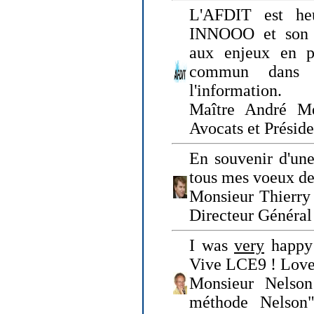
L'AFDIT est heu
INNOOO et son E
aux enjeux en pr
commun dans l
l'information.
Maître André Me
Avocats et Présid
En souvenir d'une
tous mes voeux de 
Monsieur Thierry 
Directeur Général 
I was
very
happy 
Vive LCE9 ! Love
Monsieur Nelson
méthode Nelson"