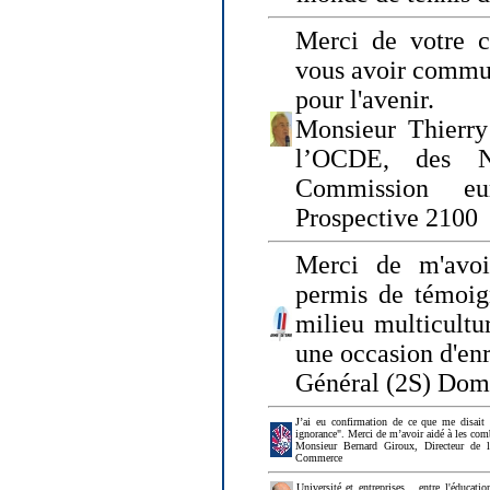
Merci de votre ch
vous avoir commu
pour l'avenir.
Monsieur Thierry
l’OCDE, des N
Commission eu
Prospective 2100
Merci de m'avoi
permis de témoig
milieu multicultur
une occasion d'en
Général (2S) Dom
J’ai eu confirmation de ce que me disait
ignorance". Merci de m’avoir aidé à les co
Monsieur Bernard Giroux, Directeur de 
Commerce
Université et entreprises... entre l'éducat