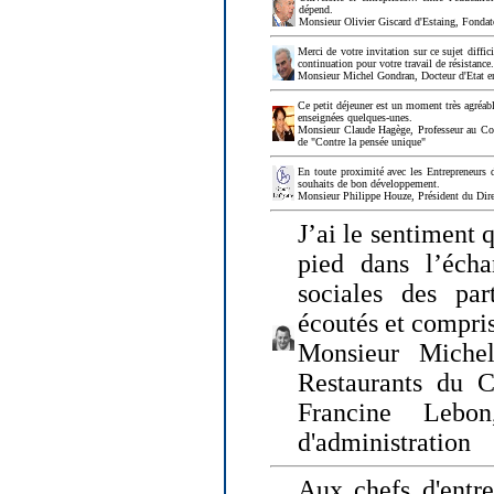
dépend.
Monsieur Olivier Giscard d'Estaing, Fonda
Merci de votre invitation sur ce sujet diffi
continuation pour votre travail de résistanc
Monsieur Michel Gondran, Docteur d'Etat e
Ce petit déjeuner est un moment très agréable
enseignées quelques-unes.
Monsieur Claude Hagège, Professeur au Col
de "Contre la pensée unique"
En toute proximité avec les Entrepreneurs 
souhaits de bon développement.
Monsieur Philippe Houze, Président du Dire
J’ai le sentiment 
pied dans l’écha
sociales des par
écoutés et compris
Monsieur Michel
Restaurants du 
Francine Lebo
d'administration
Aux chefs d'entr