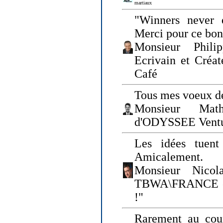
martiaux
"Winners never q
Merci pour ce bo
Monsieur Philip
Ecrivain et Créa
Café
Tous mes voeux de
Monsieur Math
d'ODYSSEE Vent
Les idées tuen
Amicalement.
Monsieur Nicol
TBWA\FRANCE et 
!"
Rarement au cour