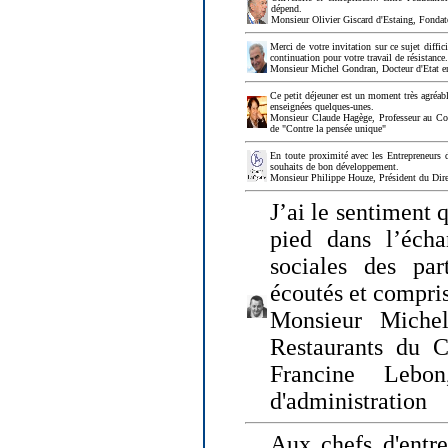
dépend.
Monsieur Olivier Giscard d'Estaing, Fonda
Merci de votre invitation sur ce sujet diffi
continuation pour votre travail de résistanc
Monsieur Michel Gondran, Docteur d'Etat e
Ce petit déjeuner est un moment très agréable
enseignées quelques-unes.
Monsieur Claude Hagège, Professeur au Col
de "Contre la pensée unique"
En toute proximité avec les Entrepreneurs 
souhaits de bon développement.
Monsieur Philippe Houze, Président du Dire
J’ai le sentiment 
pied dans l’écha
sociales des par
écoutés et compris
Monsieur Michel
Restaurants du 
Francine Lebo
d'administration
Aux chefs d'entr