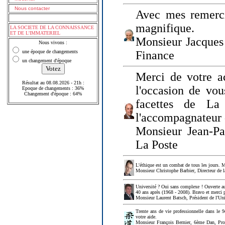
Nous contacter
Avec mes remerci
magnifique.
LA SOCIETE DE LA CONNAISSANCE
ET DE L'IMMATERIEL
Monsieur Jacques 
Nous vivons :
une époque de changements
Finance
un changement d'époque
Merci de votre a
Résultat au 08.08.2026 - 21h :
l'occasion de vou
Epoque de changements : 36%
Changement d'époque : 64%
facettes de La
l'accompagnateur 
Monsieur Jean-P
La Poste
L'éthique est un combat de tous les jours. Me
Monsieur Christophe Barbier, Directeur de l
Université ? Oui sans complexe ! Ouverte au
40 ans après (1968 - 2008). Bravo et merci 
Monsieur Laurent Batsch, Président de l'Uni
Trente ans de vie professionnelle dans le 9
votre aide.
Monsieur François Bernier, 6ème Dan, Profes