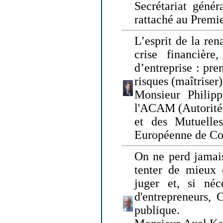
Secrétariat génér
rattaché au Premi
L’esprit de la ren
crise financière,
d’entreprise : pre
risques (maîtriser)
Monsieur Philipp
l'ACAM (Autorité 
et des Mutuelle
Européenne de Co
On ne perd jamais
tenter de mieux
juger et, si néce
d'entrepreneurs, 
publique.