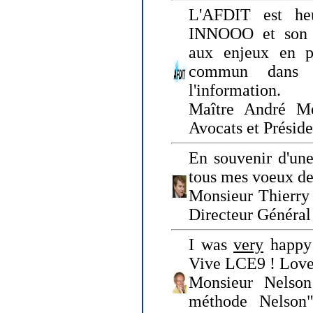
L'AFDIT est heu
INNOOO et son E
aux enjeux en pr
commun dans l
l'information.
Maître André Me
Avocats et Présid
En souvenir d'une
tous mes voeux de 
Monsieur Thierry 
Directeur Général 
I was
very
happy 
Vive LCE9 ! Love
Monsieur Nelson
méthode Nelson"