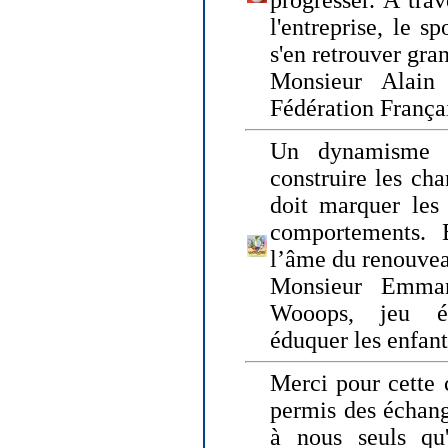
progresser. A trav
l'entreprise, le s
s'en retrouver gran
Monsieur Alain 
Fédération França
Un dynamisme 
construire les ch
doit marquer les 
comportements. 
l’âme du renouvea
Monsieur Emman
Wooops, jeu éd
éduquer les enfan
Merci pour cette 
permis des échange
à nous seuls qu'