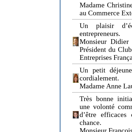
Madame Christine
au Commerce Exté
Un plaisir d’
entrepreneurs.
Monsieur Didier 
Président du Clu
Entreprises Franç
Un petit déjeune
cordialement.
Madame Anne La
Très bonne initia
une volonté com
d’être efficaces
chance.
Monsieur Françoi