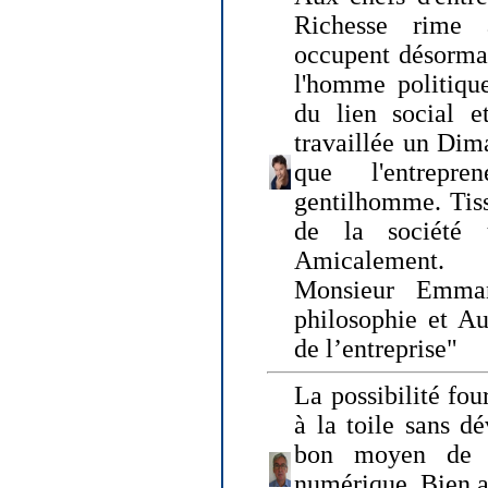
Richesse rime 
occupent désormai
l'homme politique
du lien social e
travaillée un Dim
que l'entrepr
gentilhomme. Tisse
de la société 
Amicalement.
Monsieur Emman
philosophie et Au
de l’entreprise"
La possibilité fo
à la toile sans dé
bon moyen de pr
numérique. Bien 