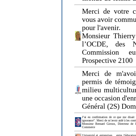
Merci de votre ch
vous avoir commu
pour l'avenir.
Monsieur Thierry
l’OCDE, des N
Commission eu
Prospective 2100
Merci de m'avoi
permis de témoig
milieu multicultur
une occasion d'en
Général (2S) Dom
J’ai eu confirmation de ce que me disait
ignorance". Merci de m’avoir aidé à les co
Monsieur Bernard Giroux, Directeur de 
Commerce
Université et entreprises... entre l'éducat