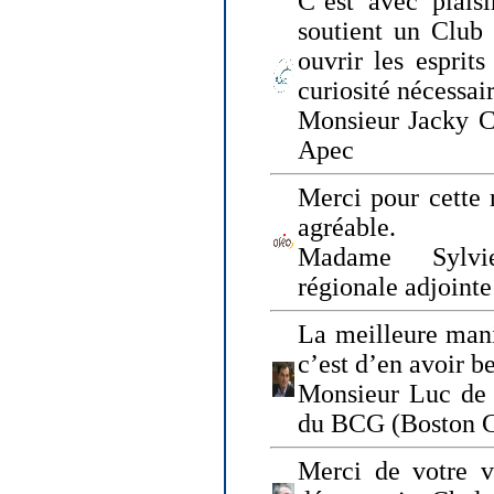
C’est avec plais
soutient un Club
ouvrir les esprit
curiosité nécessai
Monsieur Jacky Ch
Apec
Merci pour cette 
agréable.
Madame Sylvie
régionale adjoint
La meilleure mani
c’est d’en avoir b
Monsieur Luc de 
du BCG (Boston C
Merci de votre vi