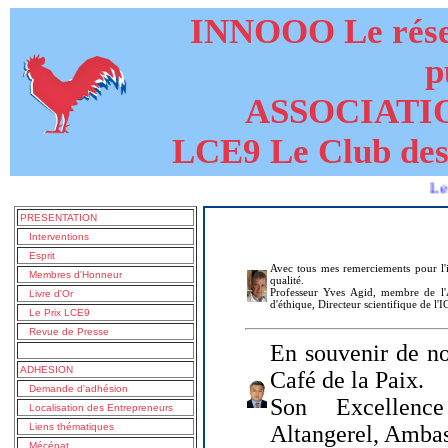
INNOOO Le résea
p
ASSOCIATI
LCE9 Le Club des
Le livre de
PRESENTATION
Interventions
Esprit
Avec tous mes remerciements pour l'i
Membres d'Honneur
qualité.
Professeur Yves Agid, membre de l'A
Livre d'Or
d'éthique, Directeur scientifique de l'
Le Prix LCE9
Revue de Presse
En souvenir de no
ADHESION
Café de la Paix.
Demande d'adhésion
Son Excellenc
Localisation des Entrepreneurs
Liens thématiques
Altangerel, Amba
Mécénat