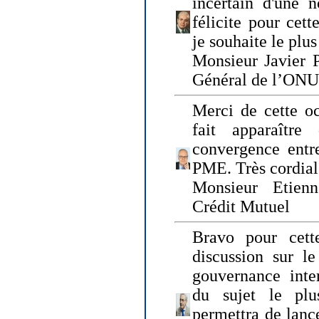
incertain d'une 
félicite pour cett
je souhaite le plu
Monsieur Javier P
Général de l’ONU
Merci de cette o
fait apparaîtr
convergence entre
PME. Très cordia
Monsieur Etienn
Crédit Mutuel
Bravo pour cett
discussion sur le
gouvernance inter
du sujet le plu
permettra de lanc