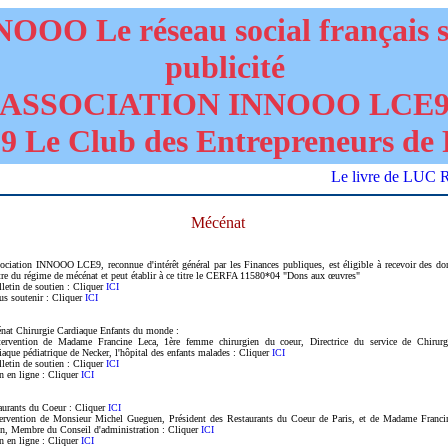
OOO Le réseau social français 
publicité
ASSOCIATION INNOOO LCE
 Le Club des Entrepreneurs de 
Le livre de LUC
Mécénat
sociation INNOOO LCE9, reconnue d'intérêt général par les Finances publiques, est éligible à recevoir des do
itre du régime de mécénat et peut établir à ce titre le CERFA 11580*04 "Dons aux œuvres"
lletin de soutien : Cliquer
ICI
us soutenir : Cliquer
ICI
nat Chirurgie Cardiaque Enfants du monde :
tervention de Madame Francine Leca, 1ère femme chirurgien du coeur, Directrice du service de Chirurg
iaque pédiatrique de Necker, l'hôpital des enfants malades : Cliquer
ICI
lletin de soutien : Cliquer
ICI
n en ligne : Cliquer
ICI
aurants du Coeur : Cliquer
ICI
tervention de Monsieur Michel Gueguen, Président des Restaurants du Coeur de Paris, et de Madame Franci
n, Membre du Conseil d'administration : Cliquer
ICI
n en ligne : Cliquer
ICI