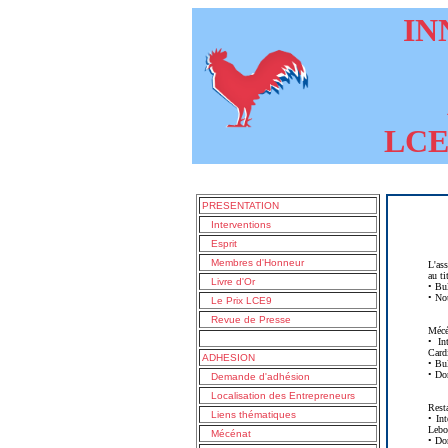
INN
LCE9
PRESENTATION
Interventions
Esprit
Membres d'Honneur
L'as
au t
Livre d'Or
• Bu
• No
Le Prix LCE9
Revue de Presse
Mécé
• In
Card
ADHESION
• Bu
• Do
Demande d'adhésion
Localisation des Entrepreneurs
Rest
Liens thématiques
• In
Lebo
Mécénat
• Do