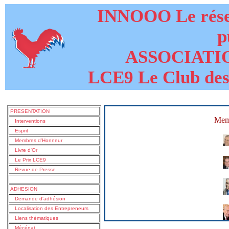
INNOOO Le résea
p
ASSOCIATI
LCE9 Le Club des
PRESENTATION
Mem
Interventions
Esprit
Membres d'Honneur
Livre d'Or
Le Prix LCE9
Revue de Presse
ADHESION
Demande d'adhésion
Localisation des Entrepreneurs
Liens thématiques
Mécénat