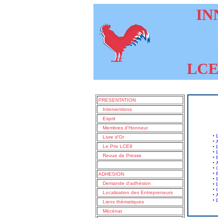
INN
LCE9
PRESENTATION
Interventions
Esprit
Membres d'Honneur
•
Livre d'Or
•
A
Le Prix LCE9
•
•
Revue de Presse
•
•
A
•
•
P
ADHESION
•
Demande d'adhésion
•
•
Localisation des Entrepreneurs
•
A
•
L
Liens thématiques
Mécénat