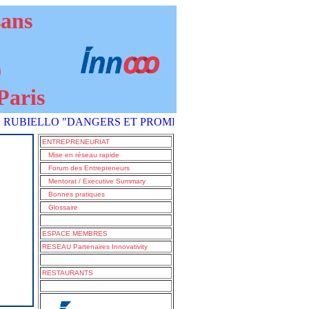
sans
9
Paris
C RUBIELLO "DANGERS ET PROMESSES DE L'IA COMMENT S'EN 
ENTREPRENEURIAT
Mise en réseau rapide
Forum des Entrepreneurs
Mentorat / Executive Summary
Bonnes pratiques
Glossaire
ESPACE MEMBRES
RESEAU Partenaires Innovativity
RESTAURANTS