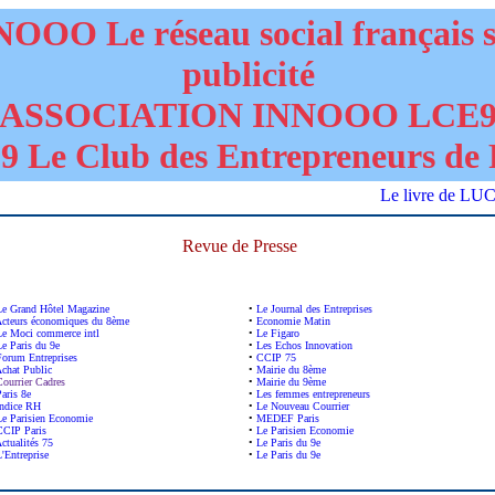
OOO Le réseau social français 
publicité
ASSOCIATION INNOOO LCE
 Le Club des Entrepreneurs de 
Le livre de LU
Revue de Presse
Le Grand Hôtel Magazine
•
Le Journal des Entreprises
cteurs économiques du 8ème
•
Economie Matin
Le Moci commerce intl
•
Le Figaro
Le Paris du 9e
•
Les Echos Innovation
Forum Entreprises
•
CCIP 75
chat Public
•
Mairie du 8ème
Courrier Cadres
•
Mairie du 9ème
aris 8e
•
Les femmes entrepreneurs
Indice RH
•
Le Nouveau Courrier
Le Parisien Economie
•
MEDEF Paris
CCIP Paris
•
Le Parisien Economie
ctualités 75
•
Le Paris du 9e
'Entreprise
•
Le Paris du 9e