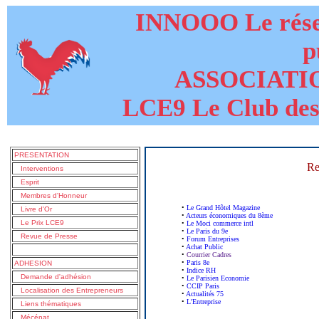
INNOOO Le résea
p
ASSOCIATI
LCE9 Le Club des
PRESENTATION
Re
Interventions
Esprit
Membres d'Honneur
•
Le Grand Hôtel Magazine
Livre d'Or
•
Acteurs économiques du 8ème
Le Prix LCE9
•
Le Moci commerce intl
•
Le Paris du 9e
Revue de Presse
•
Forum Entreprises
•
Achat Public
•
Courrier Cadres
•
Paris 8e
ADHESION
•
Indice RH
Demande d'adhésion
•
Le Parisien Economie
•
CCIP Paris
Localisation des Entrepreneurs
•
Actualités 75
•
L'Entreprise
Liens thématiques
Mécénat