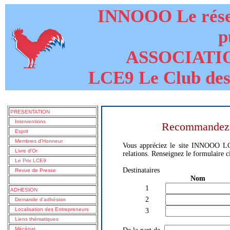
INNOOO Le résea
p
ASSOCIATI
LCE9 Le Club des
PRESENTATION
Interventions
Recommandez ce
Esprit
Membres d'Honneur
Vous appréciez le site INNOOO LCE
Livre d'Or
relations. Renseignez le formulaire c
Le Prix LCE9
Destinataires
Revue de Presse
Nom 
1
ADHESION
2
Demande d'adhésion
Localisation des Entrepreneurs
3
Liens thématiques
Mécénat