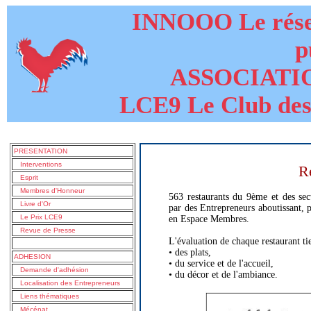
INNOOO Le résea
p
ASSOCIATI
LCE9 Le Club des
PRESENTATION
Interventions
R
Esprit
Membres d'Honneur
563 restaurants du 9ème et des se
Livre d'Or
par des Entrepreneurs aboutissant, 
Le Prix LCE9
en Espace Membres.
Revue de Presse
L'évaluation de chaque restaurant ti
• des plats,
ADHESION
• du service et de l'accueil,
Demande d'adhésion
• du décor et de l'ambiance.
Localisation des Entrepreneurs
Liens thématiques
Mécénat